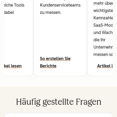
mehr über d
welche Tools
Kundenserviceteams
wichtigsten
n dabei
zu messen.
Kennzahlen 
en.
SaaS-Model
und Wachst
die Ihr
Unternehm
messen sollt
So erstellen Sie
rtikel lesen
Berichte
Artikel le
Häufig gestellte Fragen