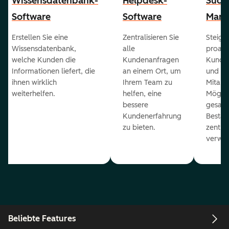
Wissensdatenbank-
Helpdesk-
Succ
Software
Software
Mana
Erstellen Sie eine
Zentralisieren Sie
Steiger
Wissensdatenbank,
alle
proakt
welche Kunden die
Kundenanfragen
Kunde
Informationen liefert, die
an einem Ort, um
und ge
ihnen wirklich
Ihrem Team zu
Mitarb
weiterhelfen.
helfen, eine
Möglich
bessere
gesam
Kundenerfahrung
Bestan
zu bieten.
zentral
verwal
Beliebte Features