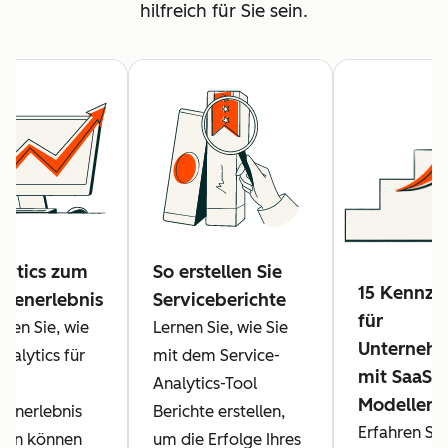
hilfreich für Sie sein.
lytics zum
So erstellen Sie
15 Kennza
denerlebnis
Serviceberichte
für
hren Sie, wie
Lernen Sie, wie Sie
Unterneh
Analytics für
mit dem Service-
mit SaaS-
Analytics-Tool
Modellen
enerlebnis
Berichte erstellen,
Erfahren Sie
sen können
um die Erfolge Ihres