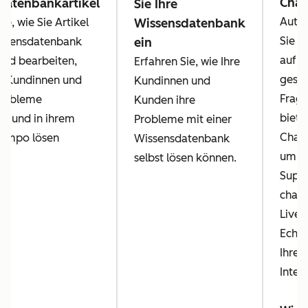
Chat
datenbankartikel
Sie Ihre
Autom
ie, wie Sie Artikel
Wissensdatenbank
Sie A
issensdatenbank
ein
auf h
 und bearbeiten,
Erfahren Sie, wie Ihre
geste
e Kundinnen und
Kundinnen und
Frage
robleme
Kunden ihre
biete
ig und in ihrem
Probleme mit einer
Chatb
Tempo lösen
Wissensdatenbank
um di
selbst lösen können.
Suppo
chatt
Live-
Echtz
Ihren
Inter