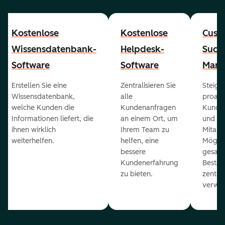
Kostenlose
Kostenlose
Cust
Wissensdatenbank-
Helpdesk-
Succ
Software
Software
Mana
Erstellen Sie eine
Zentralisieren Sie
Steiger
Wissensdatenbank,
alle
proakt
welche Kunden die
Kundenanfragen
Kunde
Informationen liefert, die
an einem Ort, um
und ge
ihnen wirklich
Ihrem Team zu
Mitarb
weiterhelfen.
helfen, eine
Möglich
bessere
gesam
Kundenerfahrung
Bestan
zu bieten.
zentral
verwal