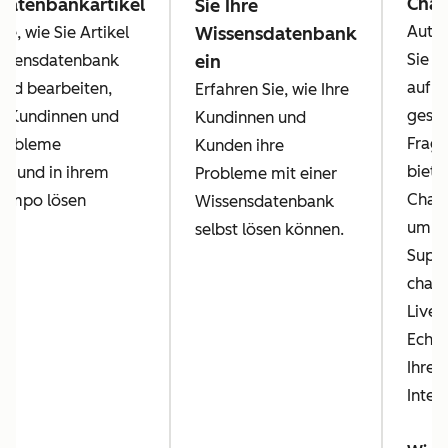
Chat
datenbankartikel
Sie Ihre
Autom
ie, wie Sie Artikel
Wissensdatenbank
Sie A
issensdatenbank
ein
auf h
 und bearbeiten,
Erfahren Sie, wie Ihre
geste
e Kundinnen und
Kundinnen und
Frage
robleme
Kunden ihre
biete
ig und in ihrem
Probleme mit einer
Chatb
Tempo lösen
Wissensdatenbank
um di
selbst lösen können.
Suppo
chatt
Live-
Echtz
Ihren
Inter