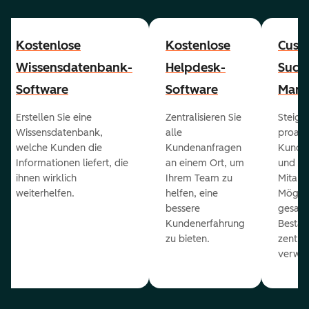
Kostenlose
Kostenlose
Cust
Wissensdatenbank-
Helpdesk-
Succ
Software
Software
Mana
Erstellen Sie eine
Zentralisieren Sie
Steiger
Wissensdatenbank,
alle
proakt
welche Kunden die
Kundenanfragen
Kunde
Informationen liefert, die
an einem Ort, um
und ge
ihnen wirklich
Ihrem Team zu
Mitarb
weiterhelfen.
helfen, eine
Möglich
bessere
gesam
Kundenerfahrung
Bestan
zu bieten.
zentral
verwal