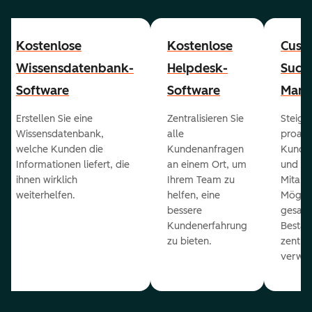
Kostenlose
Kostenlose
Cust
Wissensdatenbank-
Helpdesk-
Succ
Software
Software
Mana
Erstellen Sie eine
Zentralisieren Sie
Steiger
Wissensdatenbank,
alle
proakt
welche Kunden die
Kundenanfragen
Kunde
Informationen liefert, die
an einem Ort, um
und ge
ihnen wirklich
Ihrem Team zu
Mitarb
weiterhelfen.
helfen, eine
Möglich
bessere
gesam
Kundenerfahrung
Bestan
zu bieten.
zentral
verwal