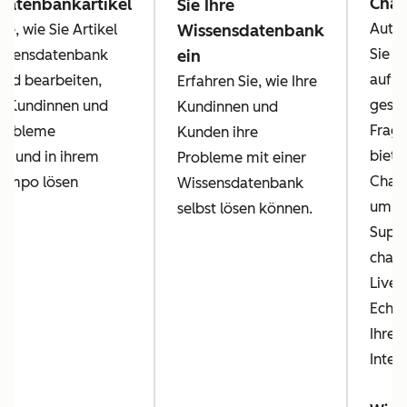
Chat
datenbankartikel
Sie Ihre
Autom
ie, wie Sie Artikel
Wissensdatenbank
Sie A
issensdatenbank
ein
auf h
 und bearbeiten,
Erfahren Sie, wie Ihre
geste
e Kundinnen und
Kundinnen und
Frage
robleme
Kunden ihre
biete
ig und in ihrem
Probleme mit einer
Chatb
Tempo lösen
Wissensdatenbank
um di
selbst lösen können.
Suppo
chatt
Live-
Echtz
Ihren
Inter