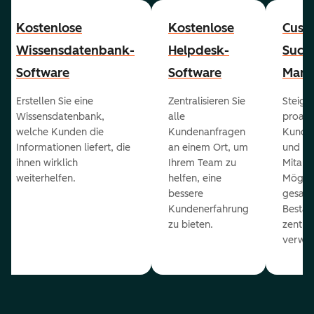
Kostenlose
Kostenlose
Cust
Wissensdatenbank-
Helpdesk-
Succ
Software
Software
Mana
Erstellen Sie eine
Zentralisieren Sie
Steiger
Wissensdatenbank,
alle
proakt
welche Kunden die
Kundenanfragen
Kunde
Informationen liefert, die
an einem Ort, um
und ge
ihnen wirklich
Ihrem Team zu
Mitarb
weiterhelfen.
helfen, eine
Möglich
bessere
gesam
Kundenerfahrung
Bestan
zu bieten.
zentral
verwal