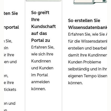
So greift
chten Sie
Ihre
So erstellen Sie
Kundschaft
enportal
Wissensdatenbankar
auf das
Erfahren Sie, wie Sie Ar
Portal zu
en Sie,
für die Wissensdatenb
Erfahren Sie,
e ein
erstellen und bearbeite
wie sich Ihre
 für Ihre
damit Ihre Kundinnen 
Kundinnen
nnen und
Kunden Probleme
und Kunden
en
selbständig und in ihr
im Portal
hten,
eigenen Tempo lösen
anmelden
sie ihre
können.
können.
rttickets
lten und
lgen