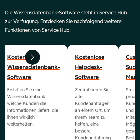
Die Wissensdatenbank-Software steht in Service Hub
zur Verfügung. Entdecken Sie nachfolgend weitere
Funktionen von Service Hub.
Kostenlose
Kostenlose
Cust
Zurück
Weiter
Wissensdatenbank-
Helpdesk-
Succ
Software
Software
Mana
Erstellen Sie eine
Zentralisieren Sie
Steiger
Wissensdatenbank,
alle
proakt
welche Kunden die
Kundenanfragen
Kunde
Informationen liefert, die
an einem Ort, um
und ge
ihnen wirklich
Ihrem Team zu
Mitarb
weiterhelfen.
helfen, eine
Möglich
bessere
gesam
Kundenerfahrung
Bestan