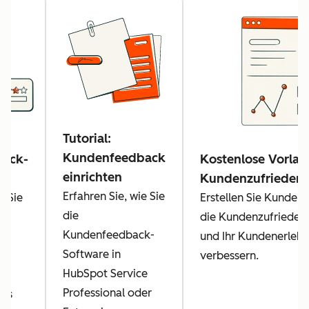
Tutorial:
Kundenfeedback
ack-
Kostenlose Vorlag
einrichten
Kundenzufriedenh
Erfahren Sie, wie Sie
e Sie
Erstellen Sie Kunde
die
ck
die Kundenzufrieden
Kundenfeedback-
und Ihr Kundenerlebn
Software in
nd
verbessern.
HubSpot Service
Professional oder
das