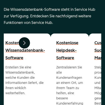
Die Wissensdatenbank-Software steht in Service Hub
zur Verfügung. Entdecken Sie nachfolgend weitere
Funktionen von Service Hub.
Kostenlose
Kostenlose
Cust
Zurück
Weiter
Wissensdatenbank-
Helpdesk-
Succ
Software
Software
Mana
Erstellen Sie eine
Zentralisieren Sie
Steiger
Wissensdatenbank,
alle
proakt
welche Kunden die
Kundenanfragen
Kunde
Informationen liefert, die
an einem Ort, um
und ge
ihnen wirklich
Ihrem Team zu
Mitarb
weiterhelfen.
helfen, eine
Möglich
bessere
gesam
Kundenerfahrung
Bestan