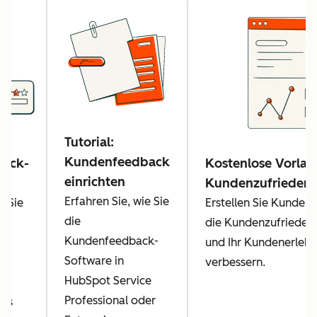
Tutorial:
Kundenfeedback
ack-
Kostenlose Vorlag
einrichten
Kundenzufriedenh
Erfahren Sie, wie Sie
e Sie
Erstellen Sie Kunde
die
ck
die Kundenzufrieden
Kundenfeedback-
und Ihr Kundenerlebn
Software in
nd
verbessern.
HubSpot Service
Professional oder
das