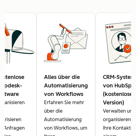
ostenlose
Alles über die
CRM-System
elpdesk-
Automatisierung
von HubSpo
oftware
von Workflows
(kostenlose
Version)
rganisieren
Erfahren Sie mehr
nd
über die
Verwalten und
iorisieren
Automatisierung
organisieren S
ie Anfragen
von Workflows, um
Ihre Kontakte 