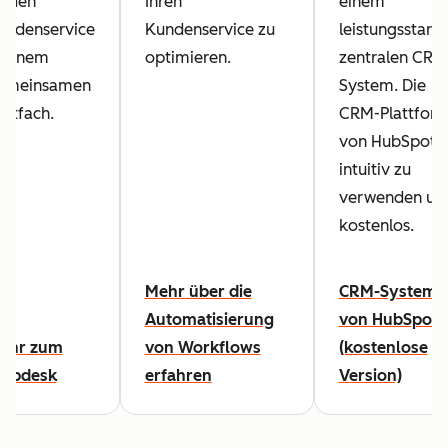
n den
Ihren
einem
undenservice
Kundenservice zu
leistungsstarke
n einem
optimieren.
zentralen CRM
emeinsamen
System. Die
ostfach.
CRM-Plattfor
von HubSpot i
intuitiv zu
verwenden un
kostenlos.
Mehr über die
CRM-System
Automatisierung
von HubSpot
ehr zum
von Workflows
(kostenlose
elpdesk
erfahren
Version)