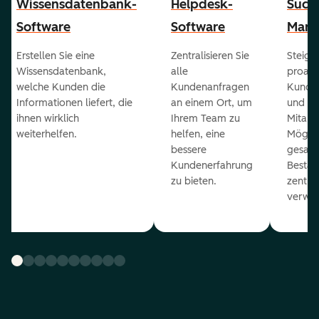
Wissensdatenbank-
Helpdesk-
Succ
Software
Software
Mana
Erstellen Sie eine
Zentralisieren Sie
Steiger
Wissensdatenbank,
alle
proakt
welche Kunden die
Kundenanfragen
Kunde
Informationen liefert, die
an einem Ort, um
und ge
ihnen wirklich
Ihrem Team zu
Mitarb
weiterhelfen.
helfen, eine
Möglich
bessere
gesam
Kundenerfahrung
Bestan
zu bieten.
zentral
verwal