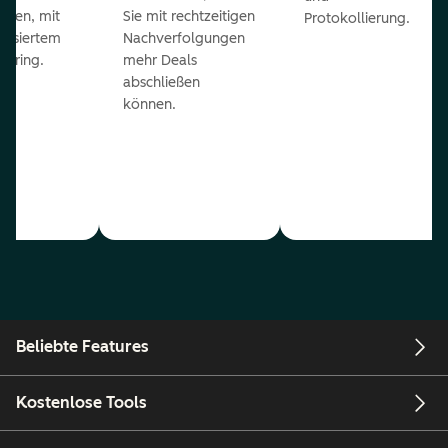
eßen, mit
Sie mit rechtzeitigen
Protokollierung.
tisiertem
Nachverfolgungen
coring.
mehr Deals
abschließen
können.
Beliebte Features
Kostenlose Tools