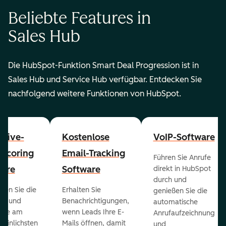
Beliebte Features in
Sales Hub
Die HubSpot-Funktion Smart Deal Progression ist in
Sales Hub und Service Hub verfügbar. Entdecken Sie
nachfolgend weitere Funktionen von HubSpot.
ctive-
Kostenlose
VoIP-Software
-Scoring
Email-Tracking
Führen Sie Anrufe
ware
Software
direkt in HubSpot
durch und
ieren Sie die
Erhalten Sie
genießen Sie die
ts und
Benachrichtigungen,
automatische
 die am
wenn Leads Ihre E-
Anrufaufzeichnung
heinlichsten
Mails öffnen, damit
und