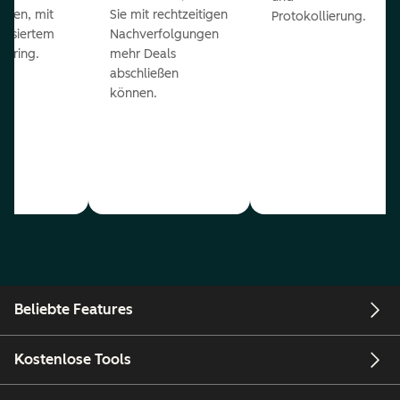
eßen, mit
Sie mit rechtzeitigen
Protokollierung.
tisiertem
Nachverfolgungen
coring.
mehr Deals
abschließen
können.
Beliebte Features
Kostenlose Tools