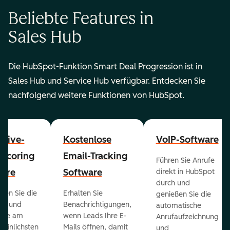
Beliebte Features in
Sales Hub
Die HubSpot-Funktion Smart Deal Progression ist in
Sales Hub und Service Hub verfügbar. Entdecken Sie
nachfolgend weitere Funktionen von HubSpot.
ctive-
Kostenlose
VoIP-Software
-Scoring
Email-Tracking
Führen Sie Anrufe
ware
Software
direkt in HubSpot
durch und
ieren Sie die
Erhalten Sie
genießen Sie die
ts und
Benachrichtigungen,
automatische
 die am
wenn Leads Ihre E-
Anrufaufzeichnung
heinlichsten
Mails öffnen, damit
und