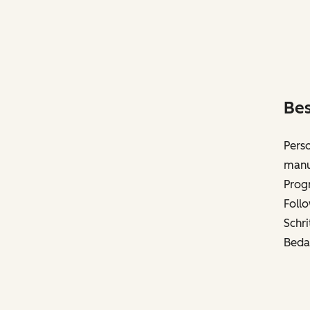
Bes
Perso
manue
Progr
Foll
Schri
Beda