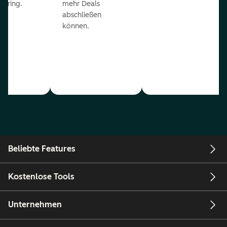
coring.
mehr Deals
abschließen
können.
Beliebte Features
Kostenlose Tools
Unternehmen