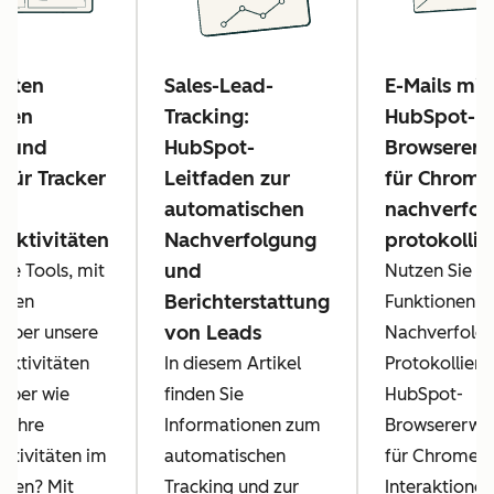
esten
Sales-Lead-
E-Mails mit
osen
Tracking:
HubSpot-
n und
HubSpot-
Browsererw
 für Tracker
Leitfaden zur
für Chrome
automatischen
nachverfol
saktivitäten
Nachverfolgung
protokollie
und
die Tools, mit
Nutzen Sie di
Berichterstattung
 den
Funktionen 
von Leads
 über unsere
Nachverfolg
Aktivitäten
In diesem Artikel
Protokolliere
 aber wie
finden Sie
HubSpot-
e Ihre
Informationen zum
Browsererwe
aktivitäten im
automatischen
für Chrome, 
alten? Mit
Tracking und zur
Interaktionen