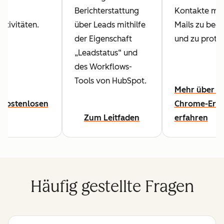
für
Berichterstattung
Kontakte mit 
ktivitäten.
über Leads mithilfe
Mails zu beo
der Eigenschaft
und zu protok
„Leadstatus“ und
des Workflows-
Tools von HubSpot.
Mehr über di
 kostenlosen
Chrome-Erwe
Zum Leitfaden
erfahren
Häufig gestellte Fragen