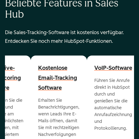
Beliebte Features in Sales
Hub
Die Sales-Tracking-Software ist kostenlos verfügbar.
Entdecken Sie noch mehr HubSpot-Funktionen.
ctive-
Kostenlose
VoIP-Software
-Scoring
Email-Tracking
Führen Sie Anrufe
ware
Software
direkt in HubSpot
durch und
ieren Sie die
Erhalten Sie
genießen Sie die
ts und
Benachrichtigungen,
automatische
 die am
wenn Leads Ihre E-
Anrufaufzeichnung
heinlichsten
Mails öffnen, damit
und
eßen, mit
Sie mit rechtzeitigen
Protokollierung.
tisiertem
Nachverfolgungen