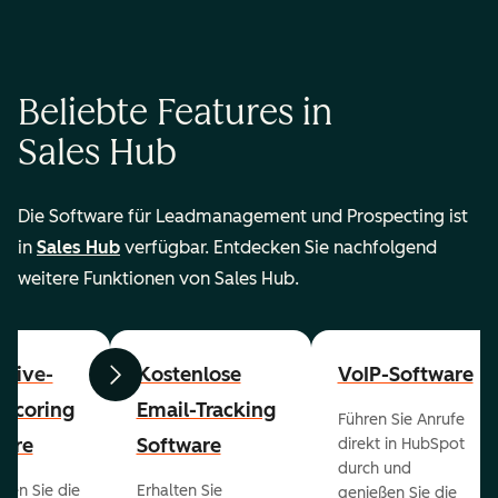
Beliebte Features in
Sales Hub
Die Software für Leadmanagement und Prospecting ist
in
Sales Hub
verfügbar. Entdecken Sie nachfolgend
weitere Funktionen von Sales Hub.
ctive-
Kostenlose
VoIP-Software
Zurück
Weiter
-Scoring
Email-Tracking
Führen Sie Anrufe
ware
Software
direkt in HubSpot
durch und
ieren Sie die
Erhalten Sie
genießen Sie die