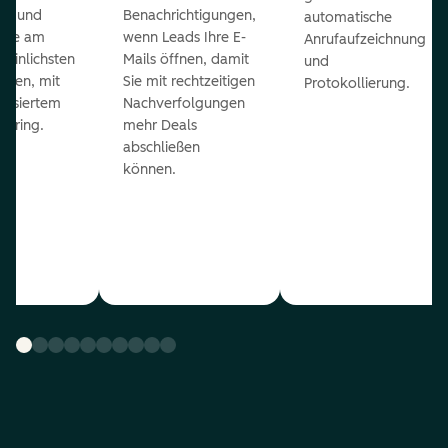
ts und
Benachrichtigungen,
automatische
 die am
wenn Leads Ihre E-
Anrufaufzeichnung
heinlichsten
Mails öffnen, damit
und
eßen, mit
Sie mit rechtzeitigen
Protokollierung.
tisiertem
Nachverfolgungen
coring.
mehr Deals
abschließen
können.