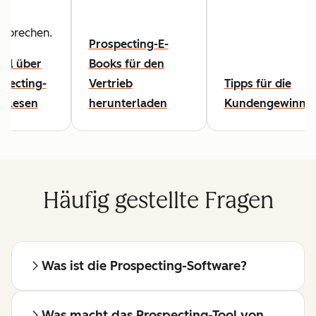
usprechen.
Prospecting-E-
kel über
Books für den
specting-
Vertrieb
Tipps für die
s lesen
herunterladen
Kundengewinnu
Häufig gestellte Fragen
Was ist die Prospecting-Software?
Was macht das Prospecting-Tool von