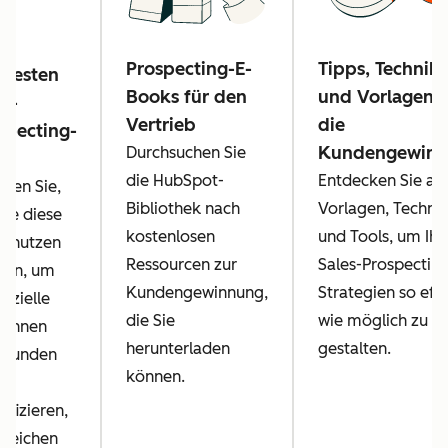
Prospecting-E-
Tipps, Technik
 besten
Books für den
und Vorlagen f
es-
Vertrieb
die
specting-
Kundengewinn
Durchsuchen Sie
ls
die HubSpot-
Entdecken Sie all
hren Sie,
Bibliothek nach
Vorlagen, Techni
Sie diese
kostenlosen
und Tools, um Ihr
s nutzen
Ressourcen zur
Sales-Prospecting
nen, um
Kundengewinnung,
Strategien so eff
nzielle
die Sie
wie möglich zu
dinnen
herunterladen
gestalten.
 Kunden
können.
tifizieren,
rreichen