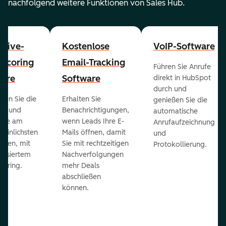
nachfolgend weitere Funktionen von Sales Hub.
ctive-
Kostenlose
VoIP-Software
-Scoring
Email-Tracking
Führen Sie Anrufe
ware
Software
direkt in HubSpot
durch und
ieren Sie die
Erhalten Sie
genießen Sie die
ts und
Benachrichtigungen,
automatische
 die am
wenn Leads Ihre E-
Anrufaufzeichnung
heinlichsten
Mails öffnen, damit
und
eßen, mit
Sie mit rechtzeitigen
Protokollierung.
tisiertem
Nachverfolgungen
coring.
mehr Deals
abschließen
können.