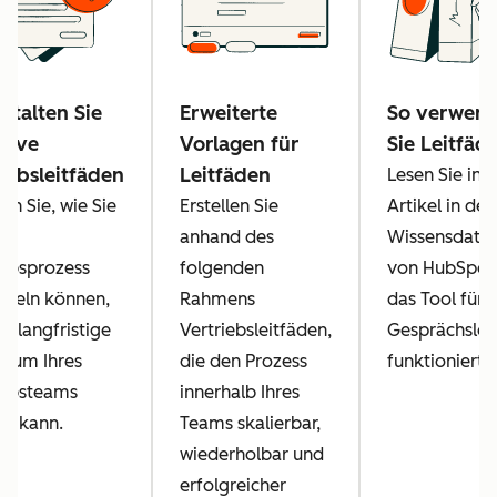
stalten Sie
Erweiterte
So verwen
tive
Vorlagen für
Sie Leitfäd
iebsleitfäden
Leitfäden
Lesen Sie in 
en Sie, wie Sie
Erstellen Sie
Artikel in der
anhand des
Wissensdate
iebsprozess
folgenden
von HubSpot,
ckeln können,
Rahmens
das Tool für
s langfristige
Vertriebsleitfäden,
Gesprächslei
tum Ihres
die den Prozess
funktioniert.
iebsteams
innerhalb Ihres
rn kann.
Teams skalierbar,
wiederholbar und
erfolgreicher