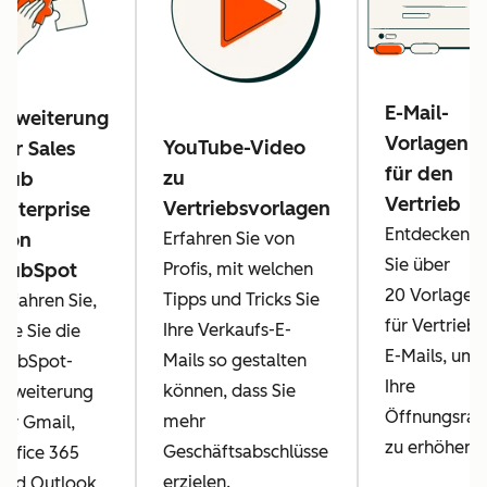
E-Mail-
Erweiterung
Vorlagen
YouTube-Video
für Sales
für den
zu
Hub
Vertrieb
Vertriebsvorlagen
Enterprise
Entdecken
Erfahren Sie von
von
Sie über
Profis, mit welchen
HubSpot
20 Vorlagen
Tipps und Tricks Sie
Erfahren Sie,
für Vertriebs
Ihre Verkaufs-E-
wie Sie die
E-Mails, um
Mails so gestalten
HubSpot-
Ihre
können, dass Sie
Erweiterung
Öffnungsrat
mehr
für Gmail,
zu erhöhen.
Geschäftsabschlüsse
Office 365
erzielen.
und Outlook