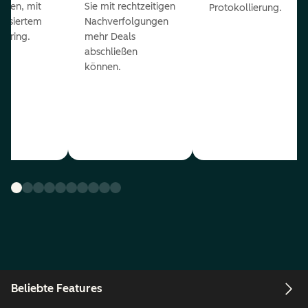
eßen, mit
Sie mit rechtzeitigen
Protokollierung.
tisiertem
Nachverfolgungen
coring.
mehr Deals
abschließen
können.
Beliebte Features