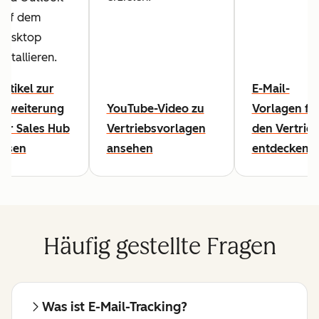
auf dem
Desktop
installieren.
Artikel zur
E-Mail-
Erweiterung
YouTube-Video zu
Vorlagen fü
für Sales Hub
Vertriebsvorlagen
den Vertrie
lesen
ansehen
entdecken
Häufig gestellte Fragen
Was ist E-Mail-Tracking?