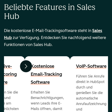
Beliebte Features in Sales
Hub
Die kostenlose E-Mail-Trackingsoftware steht in
Sales
Hub
zur Verfügung. Entdecken Sie nachfolgend weitere
Funktionen von Sales Hub.
ctive-
Kostenlose
VoIP-Software
Zurück
Weiter
-Scoring
Email-Tracking
Führen Sie Anrufe
ware
Software
direkt in HubSpot
durch und
ieren Sie die
Erhalten Sie
genießen Sie die
ts und
Benachrichtigungen,
automatische
 die am
wenn Leads Ihre E-
Anrufaufzeichnung
heinlichsten
Mails öffnen, damit
und