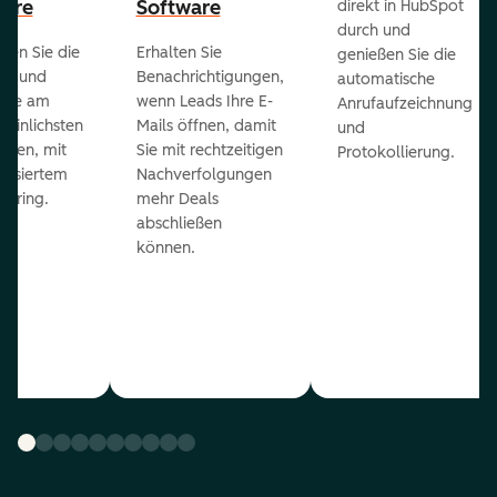
ware
Software
direkt in HubSpot
durch und
ieren Sie die
Erhalten Sie
genießen Sie die
ts und
Benachrichtigungen,
automatische
 die am
wenn Leads Ihre E-
Anrufaufzeichnung
heinlichsten
Mails öffnen, damit
und
eßen, mit
Sie mit rechtzeitigen
Protokollierung.
tisiertem
Nachverfolgungen
coring.
mehr Deals
abschließen
können.