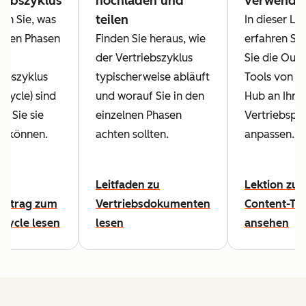
riebszyklus
hochladen und
verwende
teilen
ren Sie, was
In dieser Le
ieben Phasen
Finden Sie heraus, wie
erfahren Sie
der Vertriebszyklus
Sie die Out
iebszyklus
typischerweise abläuft
Tools von S
 Cycle) sind
und worauf Sie in den
Hub an Ihre
e Sie sie
einzelnen Phasen
Vertriebspr
n können.
achten sollten.
anpassen.
Leitfaden zu
Lektion zu 
eitrag zum
Vertriebsdokumenten
Content-To
 Cycle lesen
lesen
ansehen