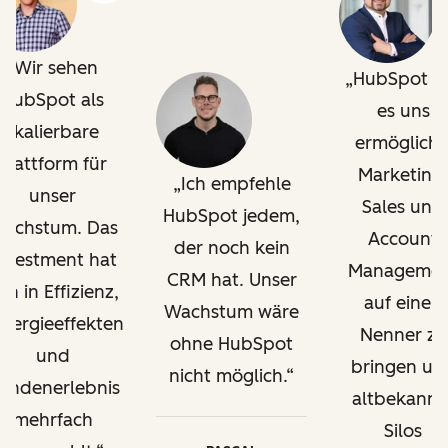
Wir sehen
HubSpot h
HubSpot als
es uns
skalierbare
ermöglicht
Plattform für
Marketing,
Ich empfehle
unser
Sales und
HubSpot jedem,
achstum. Das
Account
der noch kein
nvestment hat
Managemen
CRM hat. Unser
ich in Effizienz,
auf einen
Wachstum wäre
nergieeffekten
Nenner zu
ohne HubSpot
und
bringen un
nicht möglich.
undenerlebnis
altbekannt
mehrfach
Silos