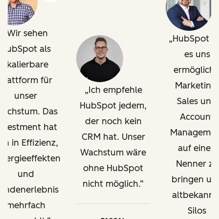
Wir sehen
HubSpot h
HubSpot als
es uns
skalierbare
ermöglicht
Plattform für
Marketing,
Ich empfehle
unser
Sales und
HubSpot jedem,
achstum. Das
Account
der noch kein
nvestment hat
Managemen
CRM hat. Unser
ich in Effizienz,
auf einen
Wachstum wäre
nergieeffekten
Nenner zu
ohne HubSpot
und
bringen un
nicht möglich.
undenerlebnis
altbekannt
mehrfach
Silos