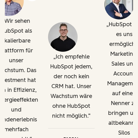
Wir sehen
HubSpot h
HubSpot als
es uns
skalierbare
ermöglicht
Plattform für
Marketing,
Ich empfehle
unser
Sales und
HubSpot jedem,
achstum. Das
Account
der noch kein
nvestment hat
Managemen
CRM hat. Unser
ich in Effizienz,
auf einen
Wachstum wäre
nergieeffekten
Nenner zu
ohne HubSpot
und
bringen un
nicht möglich.
undenerlebnis
altbekannt
mehrfach
Silos