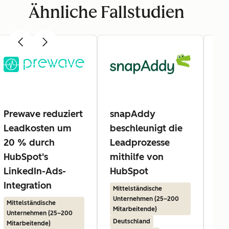
Ähnliche Fallstudien
Prewave reduziert
snapAddy
Be
Leadkosten um
beschleunigt die
üb
20 % durch
Leadprozesse
st
HubSpot's
mithilfe von
Mit
LinkedIn-Ads-
HubSpot
Un
Mit
Integration
Mittelständische
De
Unternehmen (25–200
Mittelständische
Ma
Mitarbeitende)
Unternehmen (25–200
Deutschland
Mitarbeitende)