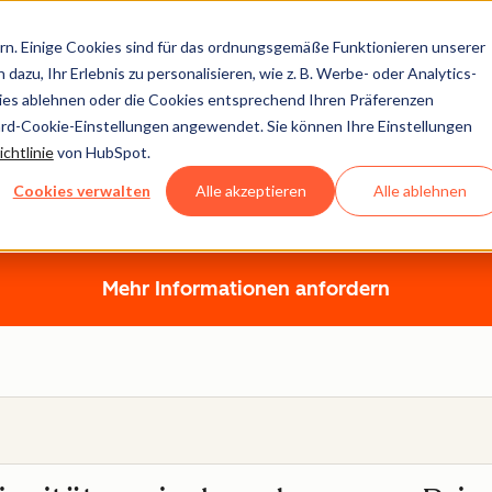
n. Einige Cookies sind für das ordnungsgemäße Funktionieren unserer
dazu, Ihr Erlebnis zu personalisieren, wie z. B. Werbe- oder Analytics-
kies ablehnen oder die Cookies entsprechend Ihren Präferenzen
ard-Cookie-Einstellungen angewendet. Sie können Ihre Einstellungen
Onboarding-Services
chtlinie
von HubSpot.
Cookies verwalten
Alle akzeptieren
Alle ablehnen
ller Onboarding-Plan, der Ihrem Unternehmen hilft, mit HubS
Mehr Informationen anfordern