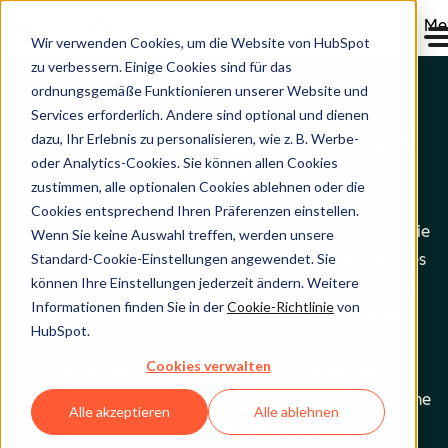
Me
Wir verwenden Cookies, um die Website von HubSpot
zu verbessern. Einige Cookies sind für das
ordnungsgemäße Funktionieren unserer Website und
Services erforderlich. Andere sind optional und dienen
Onboarding für Sales
dazu, Ihr Erlebnis zu personalisieren, wie z. B. Werbe-
oder Analytics-Cookies. Sie können allen Cookies
Hub
zustimmen, alle optionalen Cookies ablehnen oder die
Cookies entsprechend Ihren Präferenzen einstellen.
Im Rahmen dieses Onboarding-Programms erhalten Sie
Wenn Sie keine Auswahl treffen, werden unsere
Standard-Cookie-Einstellungen angewendet. Sie
technische Unterstützung bei der Einrichtung von Sales
können Ihre Einstellungen jederzeit ändern. Weitere
Hub sowie praktische Anleitungen zur Vereinfachung
Informationen finden Sie in der
Cookie-Richtlinie
von
und Skalierung des Vertriebsprozesses. Mit einem
HubSpot.
individuellen Onboardingplan, der ganz auf Ihr
Cookies verwalten
Unternehmen, Ihre Ziele und Ihre vorhandene
Infrastruktur abgestimmt ist, helfen wir Ihnen sehr gerne
Alle akzeptieren
Alle ablehnen
weiter – Schritt für Schritt.