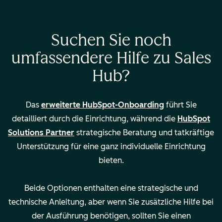
Beratung bei
—
Suchen Sie noch
Migration/Import von
umfassendere Hilfe zu Sales
Daten aus Ihrem CRM
Hub?
Lead-Zuweisung und
—
Verwaltung mehrerer
Das
erweiterte HubSpot-Onboarding
führt Sie
Teams
detailliert durch die Einrichtung, während die
HubSpot
Solutions Partner
strategische Beratung und tatkräftige
Wichtige Details
1.500 $
3.500 $
Unterstützung für eine ganz individuelle Einrichtung
Durchführung:
Durchführ
bieten.
Remote
Remote
Rechtliche
Rechtlich
Beide Optionen enthalten eine strategische und
Angaben
Angaben
technische Anleitung, aber wenn Sie zusätzliche Hilfe bei
der Ausführung benötigen, sollten Sie einen