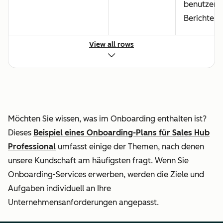
benutzerde
Berichte
View all rows
Onboarding des
Teams (Einladungen,
Berechtigungen und
Ressourcen)
Möchten Sie wissen, was im Onboarding enthalten ist?
Einrichtung
Dieses
Beispiel eines Onboarding-Plans für Sales Hub
standardmäßiger
Professional
umfasst einige der Themen, nach denen
Sales-Automatisierung
unsere Kundschaft am häufigsten fragt. Wenn Sie
Onboarding-Services erwerben, werden die Ziele und
Einrichten der
Aufgaben individuell an Ihre
Standardintegrationen
Unternehmensanforderungen angepasst.
(aus dem App
Marketplace & nativ)