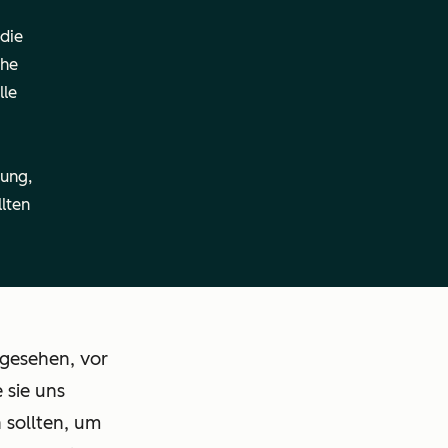
 die
—
che
lle
tung,
—
llten
Durchführung:
Durchführung:
Remote
Remote
 gesehen, vor
Rechtliche
Rechtliche
Angaben
Angaben
 sie uns
 sollten, um