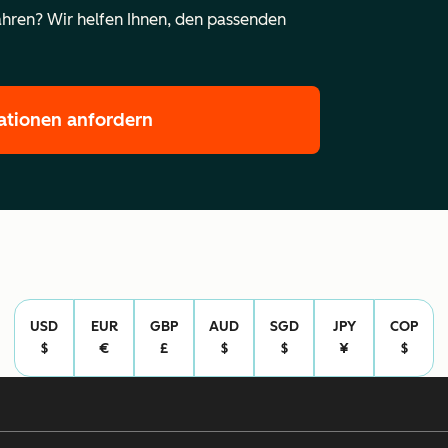
hren? Wir helfen Ihnen, den passenden
ationen anfordern
USD
EUR
GBP
AUD
SGD
JPY
COP
$
€
£
$
$
¥
$