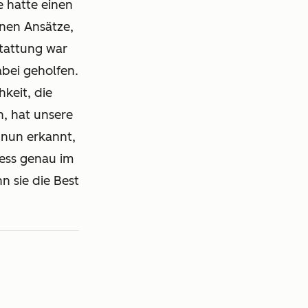
 hatte einen
hnen Ansätze,
stattung war
bei geholfen.
keit, die
, hat unsere
 nun erkannt,
zess genau im
nn sie die Best