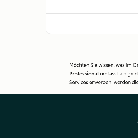
Onboarding des Teams (Einladungen, 
Einrichtung standardmäßiger Sales-A
Möchten Sie wissen, was im On
Professional
umfasst einige d
Services erwerben, werden di
Einrichten der Standardintegrationen