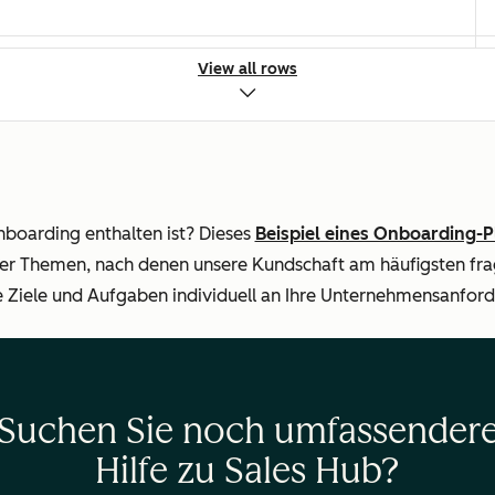
Berechtigungen und Ressourcen)
View all rows
utomatisierung
boarding enthalten ist? Dieses
Beispiel eines Onboarding-P
er Themen, nach denen unsere Kundschaft am häufigsten fr
e Ziele und Aufgaben individuell an Ihre Unternehmensanfor
 (aus dem App Marketplace & nativ)
Suchen Sie noch umfassender
Hilfe zu Sales Hub?