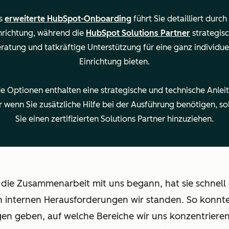
s
erweiterte HubSpot-Onboarding
führt Sie detailliert durch
aten aus Ihrem CRM
nrichtung, während die
HubSpot Solutions Partner
strategis
ratung und tatkräftige Unterstützung für eine ganz individue
Einrichtung bieten.
e Optionen enthalten eine strategische und technische Anlei
rerer Teams
 wenn Sie zusätzliche Hilfe bei der Ausführung benötigen, so
Sie einen zertifizierten Solutions Partner hinzuziehen.
 die Zusammenarbeit mit uns begann, hat sie schnell
 internen Herausforderungen wir standen. So konnte
n geben, auf welche Bereiche wir uns konzentrieren