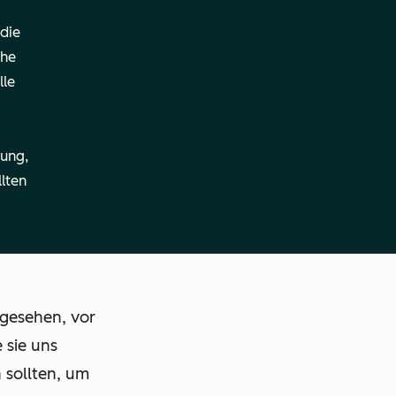
 die
—
che
lle
tung,
—
llten
Durchführung:
Durchführung:
Remote
Remote
 gesehen, vor
Rechtliche
Rechtliche
Angaben
Angaben
 sie uns
 sollten, um