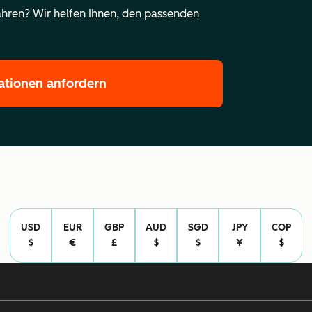
hren? Wir helfen Ihnen, den passenden
ationen anfordern
USD
EUR
GBP
AUD
SGD
JPY
COP
$
€
£
$
$
¥
$