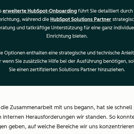
s
erweiterte HubSpot-Onboarding
führt Sie detailliert durch
aten aus Ihrem CRM
nrichtung, während die
HubSpot Solutions Partner
strategis
ratung und tatkräftige Unterstützung für eine ganz individue
Einrichtung bieten.
e Optionen enthalten eine strategische und technische Anlei
rerer Teams
 wenn Sie zusätzliche Hilfe bei der Ausführung benötigen, so
Sie einen zertifizierten Solutions Partner hinzuziehen.
 die Zusammenarbeit mit uns begann, hat sie schnell
 internen Herausforderungen wir standen. So konnte
n geben, auf welche Bereiche wir uns konzentrieren