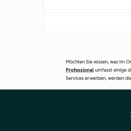
Onboarding des Teams (Einladungen, 
Einrichtung standardmäßiger Sales-A
Möchten Sie wissen, was im On
Professional
umfasst einige d
Services erwerben, werden di
Einrichten der Standardintegrationen