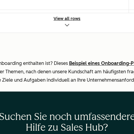
Berechtigungen und Ressourcen)
View all rows
utomatisierung
boarding enthalten ist? Dieses
Beispiel eines Onboarding-P
er Themen, nach denen unsere Kundschaft am häufigsten fr
e Ziele und Aufgaben individuell an Ihre Unternehmensanfor
 (aus dem App Marketplace & nativ)
Suchen Sie noch umfassender
Hilfe zu Sales Hub?