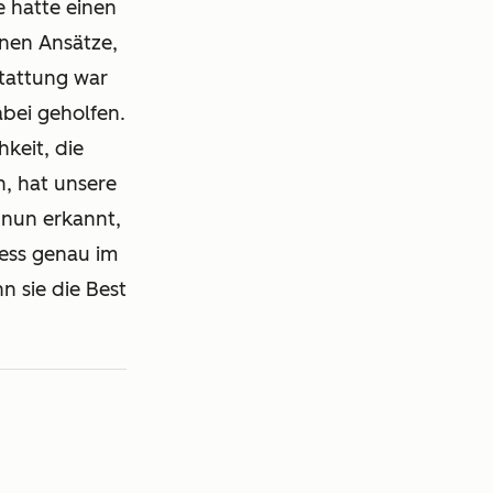
 hatte einen
hnen Ansätze,
stattung war
bei geholfen.
keit, die
, hat unsere
 nun erkannt,
zess genau im
nn sie die Best