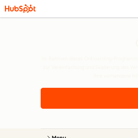
Im Rahmen dieses Onboarding-Programms er
zur Vereinfachung und Skalierung des Ver
Ihre vorhandene Infr