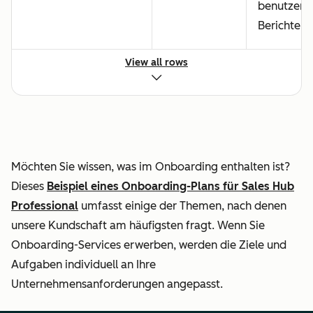
benutzerde
Berichte
View all rows
Onboarding des
Teams (Einladungen,
Berechtigungen und
Ressourcen)
Möchten Sie wissen, was im Onboarding enthalten ist?
Einrichtung
Dieses
Beispiel eines Onboarding-Plans für Sales Hub
standardmäßiger
Professional
umfasst einige der Themen, nach denen
Sales-Automatisierung
unsere Kundschaft am häufigsten fragt. Wenn Sie
Onboarding-Services erwerben, werden die Ziele und
Einrichten der
Aufgaben individuell an Ihre
Standardintegrationen
Unternehmensanforderungen angepasst.
(aus dem App
Marketplace & nativ)