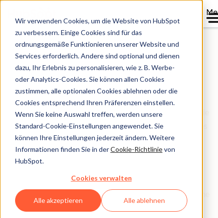
Me
Wir verwenden Cookies, um die Website von HubSpot
zu verbessern. Einige Cookies sind für das
ordnungsgemäße Funktionieren unserer Website und
Services erforderlich. Andere sind optional und dienen
Onboarding für Sales
dazu, Ihr Erlebnis zu personalisieren, wie z. B. Werbe-
oder Analytics-Cookies. Sie können allen Cookies
Hub
zustimmen, alle optionalen Cookies ablehnen oder die
Cookies entsprechend Ihren Präferenzen einstellen.
Im Rahmen dieses Onboarding-Programms erhalten Sie
Wenn Sie keine Auswahl treffen, werden unsere
Standard-Cookie-Einstellungen angewendet. Sie
technische Unterstützung bei der Einrichtung von Sales
können Ihre Einstellungen jederzeit ändern. Weitere
Hub sowie praktische Anleitungen zur Vereinfachung
Informationen finden Sie in der
Cookie-Richtlinie
von
und Skalierung des Vertriebsprozesses. Mit einem
HubSpot.
individuellen Onboardingplan, der ganz auf Ihr
Cookies verwalten
Unternehmen, Ihre Ziele und Ihre vorhandene
Infrastruktur abgestimmt ist, helfen wir Ihnen sehr gerne
Alle akzeptieren
Alle ablehnen
weiter – Schritt für Schritt.