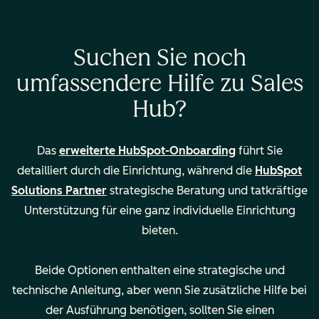
Beratung bei
—
Suchen Sie noch
Migration/Import von
umfassendere Hilfe zu Sales
Daten aus Ihrem CRM
Hub?
Lead-Zuweisung und
—
Verwaltung mehrerer
Das
erweiterte HubSpot-Onboarding
führt Sie
Teams
detailliert durch die Einrichtung, während die
HubSpot
Solutions Partner
strategische Beratung und tatkräftige
Wichtige Details
1.500 $
3.500 $
Unterstützung für eine ganz individuelle Einrichtung
Durchführung:
Durchführ
bieten.
Remote
Remote
Rechtliche
Rechtlich
Beide Optionen enthalten eine strategische und
Angaben
Angaben
technische Anleitung, aber wenn Sie zusätzliche Hilfe bei
der Ausführung benötigen, sollten Sie einen