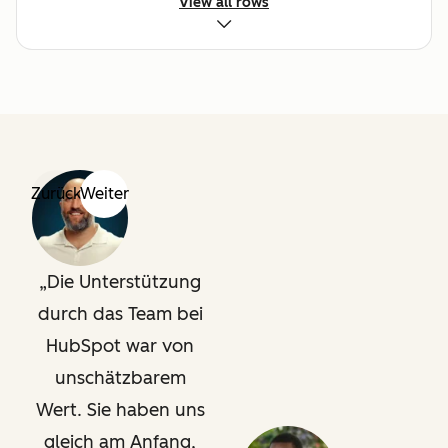
Remote
View all rows
Rechtliche
Angaben
Zurück
Weiter
Die Unterstützung
durch das Team bei
HubSpot war von
unschätzbarem
Wert. Sie haben uns
gleich am Anfang,