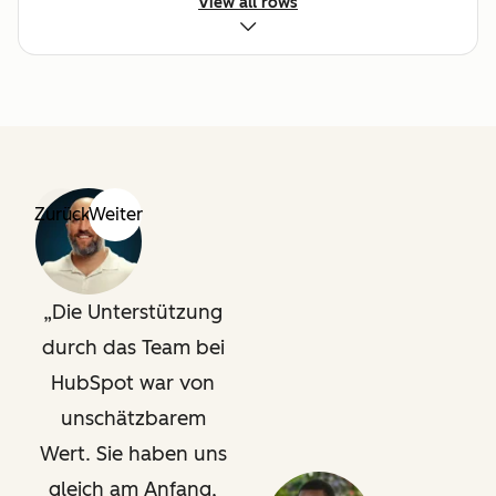
Remote
View all rows
Rechtliche
Angaben
Zurück
Weiter
Die Unterstützung
durch das Team bei
HubSpot war von
unschätzbarem
Wert. Sie haben uns
gleich am Anfang,