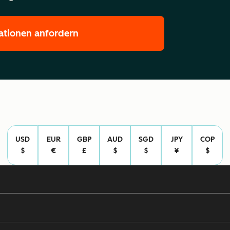
ationen anfordern
USD
EUR
GBP
AUD
SGD
JPY
COP
$
€
£
$
$
¥
$