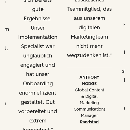
sich bereits
en
u
Teammitglied, das
gute
aus unserem
Ergebnisse.
h
Ka
digitalen
Unser
ramm
Marketingteam
Implementation
at
w
nicht mehr
Specialist war
rt,
le
wegzudenken ist.
unglaublich
n,
engagiert und
sic
hat unser
nt
ANTHONY
Hu
Onboarding
HODGE
u
Global Content
enorm effizient
m
& Digital
gestaltet. Gut
ben
Marketing
au
Communications
vorbereitet und
Manager
extrem
en
Randstad
e