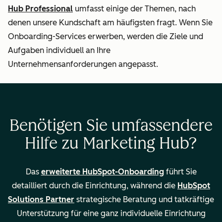
Leads an
Hub Professional
umfasst einige der Themen, nach
Mitarbeiter
denen unsere Kundschaft am häufigsten fragt. Wenn Sie
Onboarding-Services erwerben, werden die Ziele und
Beratung bei
Aufgaben individuell an Ihre
Migration/Import
Unternehmensanforderungen angepasst.
von Daten aus
Ihrem CRM
Entwicklung und
Benötigen Sie umfassendere
Analyse von
Hilfe zu Marketing Hub?
Kampagnen
Das
erweiterte HubSpot-Onboarding
führt Sie
Berechnete
—
detailliert durch die Einrichtung, während die
HubSpot
Eigenschaften und
Solutions Partner
strategische Beratung und tatkräftige
benutzerdefinierte
Unterstützung für eine ganz individuelle Einrichtung
Berichterstattung