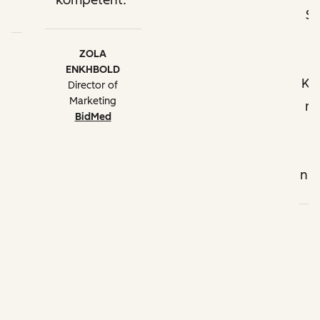
kompetent.
.
S
h
ZOLA
ENKHBOLD
Ko
Director of
Marketing
mi
BidMed
b
)
nic