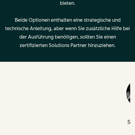
bieten.
Berechtigungen,
—
Beide Optionen enthalten eine strategische und
Teamstrukturen
technische Anleitung, aber wenn Sie zusätzliche Hilfe bei
und Verwaltung
der Ausführung benötigen, sollten Sie einen
verschiedener
zertifizierten Solutions Partner hinzuziehen.
Marken in
HubSpot
Wichtige Details
Preis:
3.000 $
Preis:
Durchführung:
7.000 $
Remote
Durchführung:
Rechtliche
Remote
Angaben
Rechtliche
Angaben
Se
v