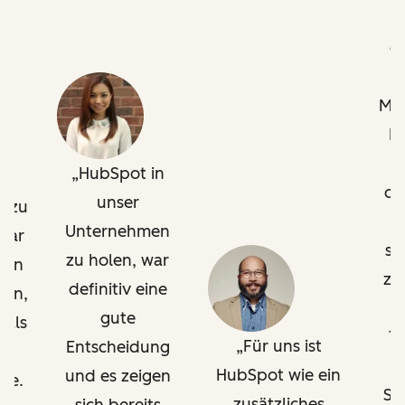
g
Mar
Es
in
w
HubSpot in
de
unser
n zu
v
Unternehmen
 war
so
zu holen, war
ten
zu
definitiv eine
gen,
O
gute
 als
T
Für uns ist
Entscheidung
HubSpot wie ein
und es zeigen
be.
Su
zusätzliches