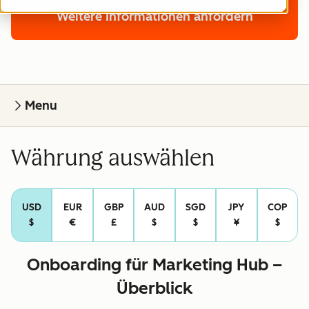
Weitere Informationen anfordern
Menu
Währung auswählen
USD
EUR
GBP
AUD
SGD
JPY
COP
$
€
£
$
$
¥
$
Onboarding für Marketing Hub –
Überblick