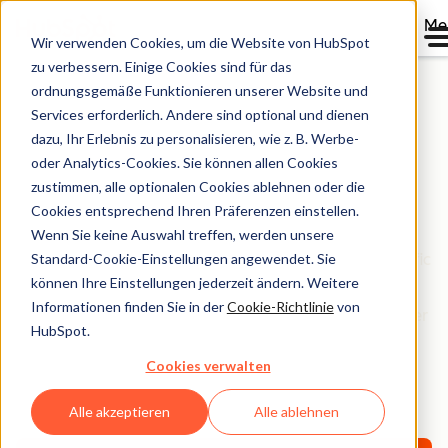
Me
Wir verwenden Cookies, um die Website von HubSpot
zu verbessern. Einige Cookies sind für das
ordnungsgemäße Funktionieren unserer Website und
Services erforderlich. Andere sind optional und dienen
Onboarding für
dazu, Ihr Erlebnis zu personalisieren, wie z. B. Werbe-
oder Analytics-Cookies. Sie können allen Cookies
Marketing Hub
zustimmen, alle optionalen Cookies ablehnen oder die
Cookies entsprechend Ihren Präferenzen einstellen.
Technische und strategische Unterstützung bei der
Wenn Sie keine Auswahl treffen, werden unsere
Standard-Cookie-Einstellungen angewendet. Sie
Einrichtung und Verwendung von Marketing Hub: Traffic
können Ihre Einstellungen jederzeit ändern. Weitere
generieren, Leads konvertieren und Marketingziele
Informationen finden Sie in der
Cookie-Richtlinie
von
erreichen. Mit einem individuellen Onboardingplan, der
HubSpot.
ganz auf Ihr Unternehmen, Ihre Ziele und Ihre
Cookies verwalten
vorhandene Infrastruktur abgestimmt ist, helfen wir
Ihnen sehr gerne weiter – Schritt für Schritt.
Alle akzeptieren
Alle ablehnen