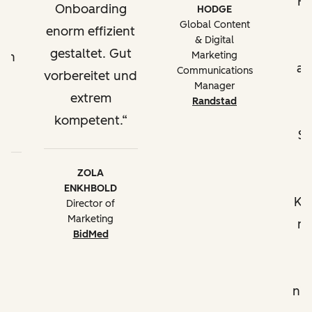
Hu
Onboarding
HODGE
Beratung bei der
u
Global Content
enorm effizient
m
Implementierung und
& Digital
gestaltet. Gut
ben
Marketing
Verwendung von nativen
au
Communications
vorbereitet und
oder
Manager
Drittanbieterintegrationen
extrem
en
Randstad
e
kompetent.
.
S
Programmierbare
h
Automatisierung mit
ZOLA
Operations Hub
ENKHBOLD
Ko
Director of
Fortgeschrittene Ansätze
Marketing
mi
BidMed
für die Nutzung der
b
)
HubSpot-Tools
nic
Beratung beim Einrichten