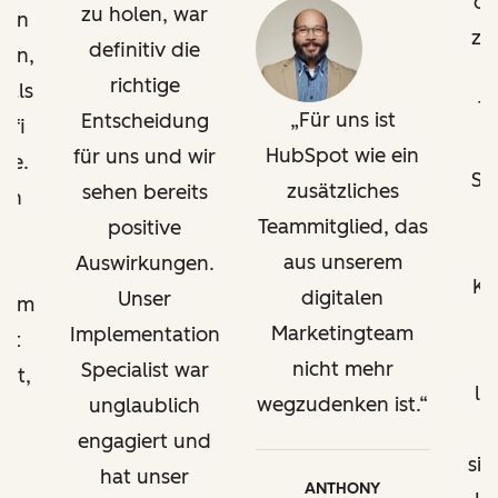
di
von KPIs und Website-
zu holen, war
ten
zu
Performance –
definitiv die
gen,
gegebenenfalls nach
O
richtige
 als
Brand Domain getrennt
T
Für uns ist
Entscheidung
ofi
HubSpot wie ein
für uns und wir
be.
Gliederung von Inhalten
Su
zusätzliches
sehen bereits
en
u
Teammitglied, das
positive
Best Practices für die
aus unserem
Auswirkungen.
Verwaltung mehrerer
h
Ka
digitalen
Unternehmensbereiche in
Unser
ramm
HubSpot
Marketingteam
Implementation
 at
w
nicht mehr
Specialist war
ort,
le
Erstellung von
wegzudenken ist.
unglaublich
n,
benutzerdefinierten
engagiert und
Dashboards
sic
hat unser
nt
ANTHONY