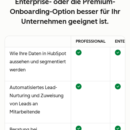
Enterprise- oder die Premium-
Onboarding-Option besser für Ihr
Unternehmen geeignet ist.
PROFESSIONAL
ENTERP
Wie Ihre Daten in HubSpot
aussehen und segmentiert
werden
Automatisiertes Lead-
Nurturing und Zuweisung
von Leads an
Mitarbeitende
Beratung bei