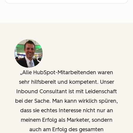
Traffic- und Website-
Analytics
Erstellung eines
Übergabeprozesses vom
Marketing an den Vertrieb
Einrichtung und Analyse
von Kampagnen sowie
Alle HubSpot-Mitarbeitenden waren
Berichterstattung
sehr hilfsbereit und kompetent. Unser
Inbound Consultant ist mit Leidenschaft
Technische Beratung
bei der Sache. Man kann wirklich spüren,
Unterstützung für
dass sie echtes Interesse nicht nur an
benutzerdefinierte
Integrationen,
meinem Erfolg als Marketer, sondern
Vorlagenkonfiguration, API-
auch am Erfolg des gesamten
Überprüfung/Fehlerbehebung,