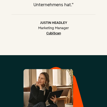
Unternehmens hat.
Überprüfung des technischen
Designs
JUSTIN HEADLEY
Fortgeschrittene Ansätze
Marketing Manager
für die Nutzung der
CubiScan
HubSpot-Tools
Leadscoring, Smart-Content,
berechnete Eigenschaften,
programmierbare E-Mails,
HubDB, HubL,
benutzerdefinierte Module
Beratung bei der
Implementierung und
Verwendung von nativen
oder
Drittanbieterintegrationen