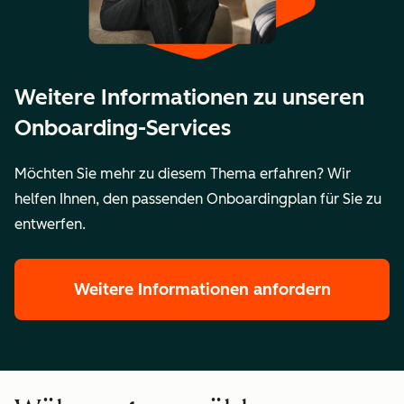
Zusammenführung von
2 Portale
Mehr als
HubSpot-Portalen in ein
2
Weitere Informationen zu unseren
neues Portal
Portale
Onboarding-Services
Zusammenführung von
2
Mehr als
Möchten Sie mehr zu diesem Thema erfahren? Wir
Unternehmensbereichen in
Unternehmensbereiche
2
helfen Ihnen, den passenden Onboardingplan für Sie zu
ein einziges Portal
Unterneh
entwerfen.
Wichtige Details
Durchführung:
Durchführ
Weitere Informationen anfordern
Remote
Remote
Meetings:
Meetings:
1–2-mal
2–3-mal
pro
pro
Woche
Woche