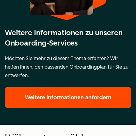
Zusammenführung von
2 Portale
Mehr als
HubSpot-Portalen in ein
2
Weitere Informationen zu unseren
neues Portal
Portale
Onboarding-Services
Zusammenführung von
2
Mehr als
Möchten Sie mehr zu diesem Thema erfahren? Wir
Unternehmensbereichen in
Unternehmensbereiche
2
helfen Ihnen, den passenden Onboardingplan für Sie zu
ein einziges Portal
Unterneh
entwerfen.
Wichtige Details
Durchführung:
Durchführ
Weitere Informationen anfordern
Remote
Remote
Meetings:
Meetings:
1–2-mal
2–3-mal
pro
pro
Woche
Woche