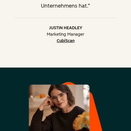
Unternehmens hat.
Überprüfung des technischen
Designs
JUSTIN HEADLEY
Fortgeschrittene Ansätze
Marketing Manager
für die Nutzung der
CubiScan
HubSpot-Tools
Leadscoring, Smart-Content,
berechnete Eigenschaften,
programmierbare E-Mails,
HubDB, HubL,
benutzerdefinierte Module
Beratung bei der
Implementierung und
Verwendung von nativen
oder
Drittanbieterintegrationen