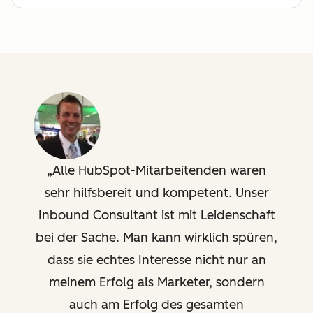
Traffic- und Website-
Analytics
Erstellung eines
Übergabeprozesses vom
Marketing an den Vertrieb
Einrichtung und Analyse
von Kampagnen sowie
Alle HubSpot-Mitarbeitenden waren
Berichterstattung
sehr hilfsbereit und kompetent. Unser
Inbound Consultant ist mit Leidenschaft
Technische Beratung
bei der Sache. Man kann wirklich spüren,
Unterstützung für
dass sie echtes Interesse nicht nur an
benutzerdefinierte
Integrationen,
meinem Erfolg als Marketer, sondern
Vorlagenkonfiguration, API-
auch am Erfolg des gesamten
Überprüfung/Fehlerbehebung,