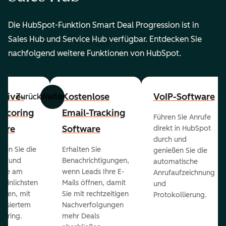
Die HubSpot-Funktion Smart Deal Progression ist in
Sales Hub und Service Hub verfügbar. Entdecken Sie
nachfolgend weitere Funktionen von HubSpot.
ctive-
Kostenlose
VoIP-Software
Zurück
Weiter
-Scoring
Email-Tracking
Führen Sie Anrufe
ware
Software
direkt in HubSpot
durch und
ieren Sie die
Erhalten Sie
genießen Sie die
ts und
Benachrichtigungen,
automatische
 die am
wenn Leads Ihre E-
Anrufaufzeichnung
heinlichsten
Mails öffnen, damit
und
eßen, mit
Sie mit rechtzeitigen
Protokollierung.
tisiertem
Nachverfolgungen
coring.
mehr Deals