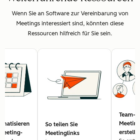
Wenn Sie an Software zur Vereinbarung von
Meetings interessiert sind, könnten diese
Ressourcen hilfreich für Sie sein.
Team-
Meeting
omatisieren
So teilen Sie
erstelle
 Meeting-
Meetinglinks