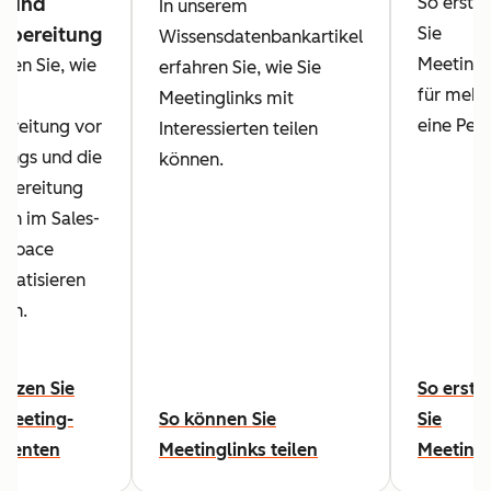
- und
So erstel
In unserem
hbereitung
Sie
Wissensdatenbankartikel
Meetingl
hren Sie, wie
erfahren Sie, wie Sie
für mehr 
die
Meetinglinks mit
eine Pers
ereitung vor
Interessierten teilen
ings und die
können.
bereitung
ch im Sales-
kspace
matisieren
en.
utzen Sie
So erste
Meeting-
So können Sie
Sie
stenten
Meetinglinks teilen
Meetingl