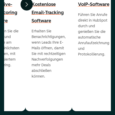
ctive-
Kostenlose
VoIP-Software
Zurück
Weiter
-Scoring
Email-Tracking
Führen Sie Anrufe
ware
Software
direkt in HubSpot
durch und
ieren Sie die
Erhalten Sie
genießen Sie die
ts und
Benachrichtigungen,
automatische
 die am
wenn Leads Ihre E-
Anrufaufzeichnung
heinlichsten
Mails öffnen, damit
und
eßen, mit
Sie mit rechtzeitigen
Protokollierung.
tisiertem
Nachverfolgungen
coring.
mehr Deals
abschließen
können.