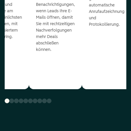
ts und
Benachrichtigungen,
automatische
 die am
wenn Leads Ihre E-
Anrufaufzeichnung
heinlichsten
Mails öffnen, damit
und
eßen, mit
Sie mit rechtzeitigen
Protokollierung.
tisiertem
Nachverfolgungen
coring.
mehr Deals
abschließen
können.