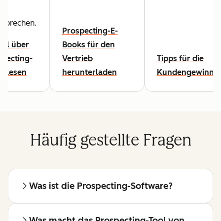
usprechen.
Prospecting-E-
kel über
Books für den
specting-
Vertrieb
Tipps für die
s lesen
herunterladen
Kundengewinnu
Häufig gestellte Fragen
Was ist die Prospecting-Software?
Was macht das Prospecting-Tool von