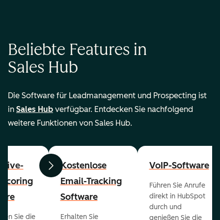
Beliebte Features in
Sales Hub
Die Software für Leadmanagement und Prospecting ist
in
Sales Hub
verfügbar. Entdecken Sie nachfolgend
weitere Funktionen von Sales Hub.
ctive-
Kostenlose
VoIP-Software
Zurück
Weiter
-Scoring
Email-Tracking
Führen Sie Anrufe
ware
Software
direkt in HubSpot
durch und
ieren Sie die
Erhalten Sie
genießen Sie die