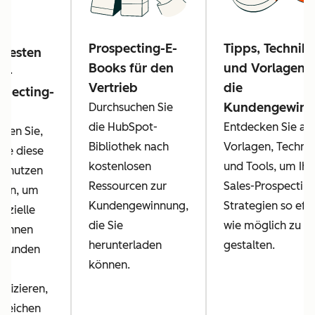
Prospecting-E-
Tipps, Technik
 besten
Books für den
und Vorlagen f
es-
Vertrieb
die
specting-
Kundengewinn
Durchsuchen Sie
ls
die HubSpot-
Entdecken Sie all
hren Sie,
Bibliothek nach
Vorlagen, Techni
Sie diese
kostenlosen
und Tools, um Ihr
s nutzen
Ressourcen zur
Sales-Prospecting
nen, um
Kundengewinnung,
Strategien so eff
nzielle
die Sie
wie möglich zu
dinnen
herunterladen
gestalten.
 Kunden
können.
tifizieren,
rreichen