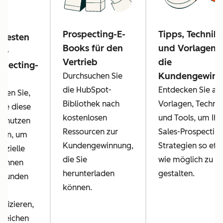
Prospecting-E-
Tipps, Technik
 besten
Books für den
und Vorlagen f
es-
Vertrieb
die
specting-
Kundengewinn
Durchsuchen Sie
ls
die HubSpot-
Entdecken Sie all
hren Sie,
Bibliothek nach
Vorlagen, Techni
Sie diese
kostenlosen
und Tools, um Ihr
s nutzen
Ressourcen zur
Sales-Prospecting
nen, um
Kundengewinnung,
Strategien so eff
nzielle
die Sie
wie möglich zu
dinnen
herunterladen
gestalten.
 Kunden
können.
tifizieren,
rreichen