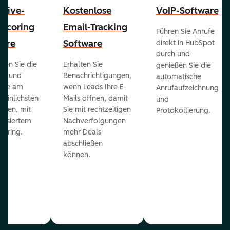
ctive-
Kostenlose
VoIP-Software
-Scoring
Email-Tracking
Führen Sie Anrufe
ware
Software
direkt in HubSpot
durch und
ieren Sie die
Erhalten Sie
genießen Sie die
ts und
Benachrichtigungen,
automatische
 die am
wenn Leads Ihre E-
Anrufaufzeichnung
heinlichsten
Mails öffnen, damit
und
eßen, mit
Sie mit rechtzeitigen
Protokollierung.
tisiertem
Nachverfolgungen
coring.
mehr Deals
abschließen
können.