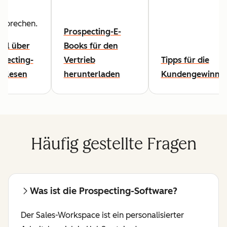
usprechen.
Prospecting-E-
kel über
Books für den
specting-
Vertrieb
Tipps für die
s lesen
herunterladen
Kundengewinnu
Häufig gestellte Fragen
Was ist die Prospecting-Software?
Der Sales-Workspace ist ein personalisierter