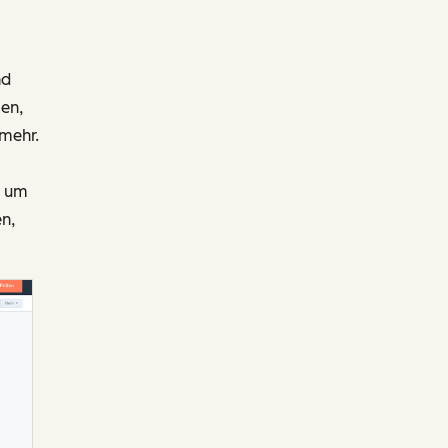
nd
en,
 mehr.
, um
n,