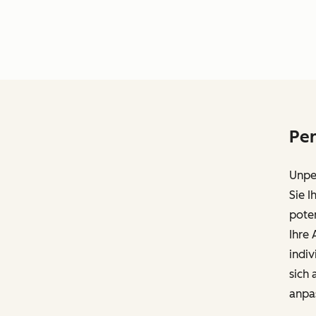
Per
Unper
Sie I
poten
Ihre
indiv
sich 
anpa