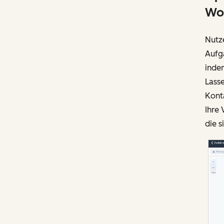
Wo
Nutze
Aufg
indem
Lasse
Kont
Ihre
die s