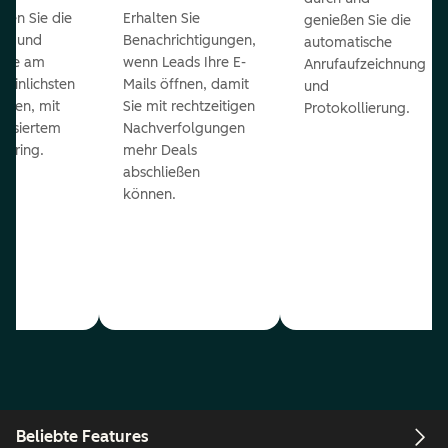
ieren Sie die
Erhalten Sie
genießen Sie die
ts und
Benachrichtigungen,
automatische
 die am
wenn Leads Ihre E-
Anrufaufzeichnung
heinlichsten
Mails öffnen, damit
und
eßen, mit
Sie mit rechtzeitigen
Protokollierung.
tisiertem
Nachverfolgungen
coring.
mehr Deals
abschließen
können.
Beliebte Features