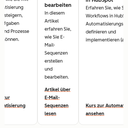
bearbeiten
matisierung
Erfahren Sie, wie Si
In diesem
nz steigern,
Workflows in HubSp
Artikel
Aufgaben
Automatisierungsst
erfahren Sie,
n und Prozesse
definieren und
wie Sie E-
n können.
implementieren (auf 
Mail-
Sequenzen
erstellen
und
bearbeiten.
Artikel über
l zur
E-Mail-
matisierung
Sequenzen
Kurs zur Automati
lesen
ansehen