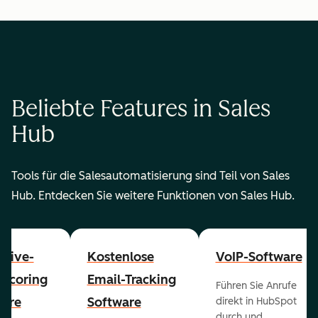
Beliebte Features in Sales
Hub
Tools für die Salesautomatisierung sind Teil von Sales
Hub. Entdecken Sie weitere Funktionen von Sales Hub.
ctive-
Kostenlose
VoIP-Software
-Scoring
Email-Tracking
Führen Sie Anrufe
ware
Software
direkt in HubSpot
durch und