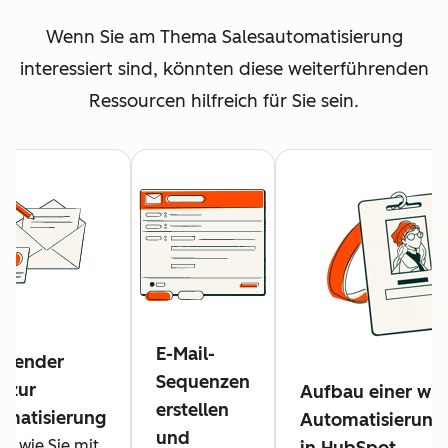
Wenn Sie am Thema Salesautomatisierung
interessiert sind, könnten diese weiterführenden
Ressourcen hilfreich für Sie sein.
E-Mail-
ssender
Sequenzen
n zur
Aufbau einer wi
erstellen
omatisierung
Automatisierungs
und
e, wie Sie mit
in HubSpot