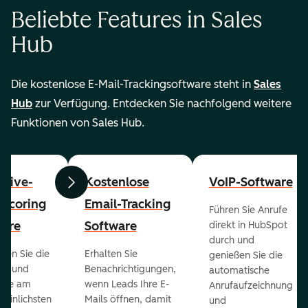
Beliebte Features in Sales
Hub
Die kostenlose E-Mail-Trackingsoftware steht in
Sales
Hub
zur Verfügung. Entdecken Sie nachfolgend weitere
Funktionen von Sales Hub.
ctive-
Kostenlose
VoIP-Software
Zurück
Weiter
-Scoring
Email-Tracking
Führen Sie Anrufe
ware
Software
direkt in HubSpot
durch und
ieren Sie die
Erhalten Sie
genießen Sie die
ts und
Benachrichtigungen,
automatische
 die am
wenn Leads Ihre E-
Anrufaufzeichnung
heinlichsten
Mails öffnen, damit
und