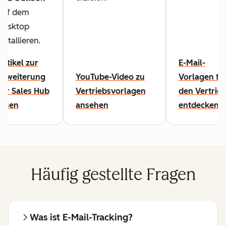
auf dem
Desktop
installieren.
Artikel zur
E-Mail-
Erweiterung
YouTube-Video zu
Vorlagen fü
für Sales Hub
Vertriebsvorlagen
den Vertrie
lesen
ansehen
entdecken
Häufig gestellte Fragen
Was ist E-Mail-Tracking?