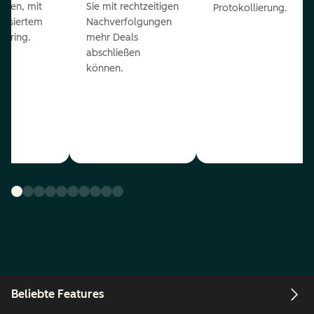
eßen, mit
Sie mit rechtzeitigen
Protokollierung.
tisiertem
Nachverfolgungen
coring.
mehr Deals
abschließen
können.
Beliebte Features