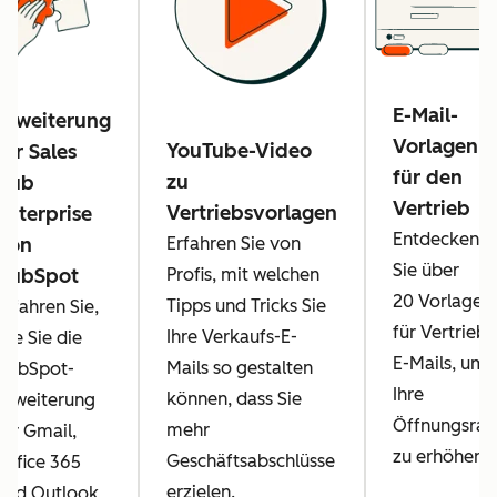
E-Mail-
Erweiterung
Vorlagen
YouTube-Video
für Sales
für den
zu
Hub
Vertrieb
Vertriebsvorlagen
Enterprise
Entdecken
Erfahren Sie von
von
Sie über
Profis, mit welchen
HubSpot
20 Vorlagen
Tipps und Tricks Sie
Erfahren Sie,
für Vertriebs
Ihre Verkaufs-E-
wie Sie die
E-Mails, um
Mails so gestalten
HubSpot-
Ihre
können, dass Sie
Erweiterung
Öffnungsrat
mehr
für Gmail,
zu erhöhen.
Geschäftsabschlüsse
Office 365
erzielen.
und Outlook