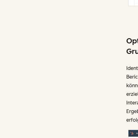
Opt
Gru
Ident
Beri
könn
erzie
Inter
Erge
erfol