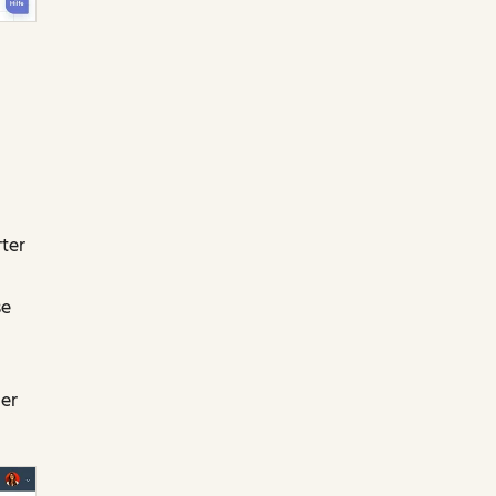
rter
se
er