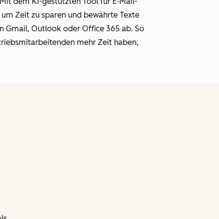
Mit dem KI-gestützten Tool für E
‑
Mail-
, um Zeit zu sparen und bewährte Texte
in Gmail, Outlook oder Office 365 ab. So
triebsmitarbeitenden mehr Zeit haben,
ls