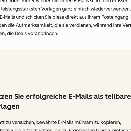
rbeitenden immer wieder dieselben E
‑
Mails schreiben müssen. 
e leistungsstärksten Vorlagen ganz einfach wiederverwenden
 E
‑
Mails und schicken Sie diese direkt aus Ihrem Posteingang 
den die Aufmerksamkeit, die sie verdienen, während Ihre Ver
en, die Deals voranbringen.
zen Sie erfolgreiche E-Mails als teilbare
rlagen
att zu versuchen, bewährte E-Mails mühsam zu kopieren,
hern Sie die Nachrichten, die zu Ergebnissen führen, einfach a