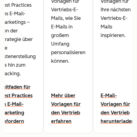
Vorlagen für
Vorlagen für
Best Practices
Vertriebs-E-
Ihre nächsten
des E-Mail-
Mails, wie Sie
Vertriebs-E-
Marketings –
E-Mails in
Mails
von der
großem
inspirieren.
Strategie über
Umfang
die
personalisieren
Listenerstellung
können.
bis hin zum
Tracking.
Leitfaden für
Best Practices
Mehr über
E-Mail-
im E-Mail-
Vorlagen für
Vorlagen für
Marketing
den Vertrieb
den Vertrieb
anfordern
erfahren
herunterladen