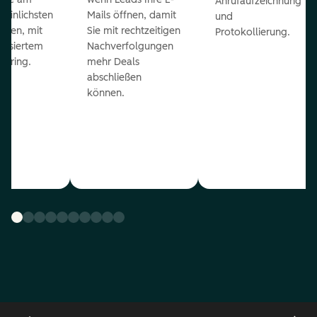
Anrufaufzeichnung
heinlichsten
Mails öffnen, damit
und
eßen, mit
Sie mit rechtzeitigen
Protokollierung.
tisiertem
Nachverfolgungen
coring.
mehr Deals
abschließen
können.