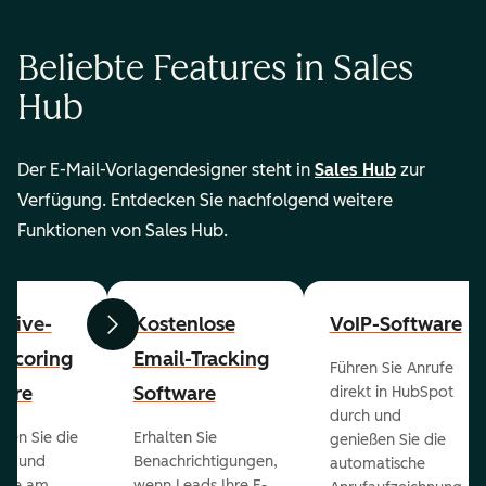
Beliebte Features in Sales
Hub
Der E-Mail-Vorlagendesigner steht in
Sales Hub
zur
Verfügung. Entdecken Sie nachfolgend weitere
Funktionen von Sales Hub.
ctive-
Kostenlose
VoIP-Software
Zurück
Weiter
-Scoring
Email-Tracking
Führen Sie Anrufe
ware
Software
direkt in HubSpot
durch und
ieren Sie die
Erhalten Sie
genießen Sie die
ts und
Benachrichtigungen,
automatische
 die am
wenn Leads Ihre E-