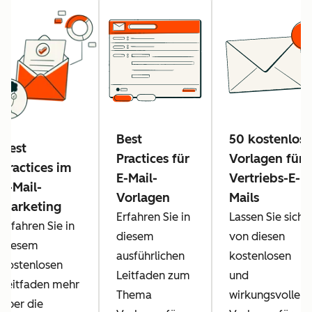
Best
50 kostenlose
Best
Practices für
Vorlagen für
Practices im
E-Mail-
Vertriebs-E-
E-Mail-
Vorlagen
Mails
Marketing
Erfahren Sie in
Lassen Sie sich
Erfahren Sie in
diesem
von diesen
diesem
ausführlichen
kostenlosen
kostenlosen
Leitfaden zum
und
Leitfaden mehr
Thema
wirkungsvollen
über die