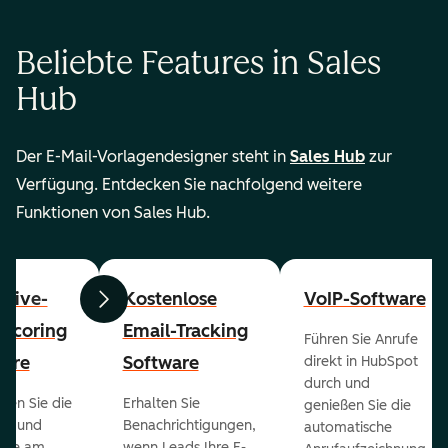
Beliebte Features in Sales
Hub
Der E-Mail-Vorlagendesigner steht in
Sales Hub
zur
Verfügung. Entdecken Sie nachfolgend weitere
Funktionen von Sales Hub.
ctive-
Kostenlose
VoIP-Software
Zurück
Weiter
-Scoring
Email-Tracking
Führen Sie Anrufe
ware
Software
direkt in HubSpot
durch und
ieren Sie die
Erhalten Sie
genießen Sie die
ts und
Benachrichtigungen,
automatische
 die am
wenn Leads Ihre E-