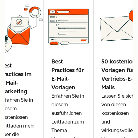
Best
50 kostenlose
Best
Practices für
Vorlagen für
Practices im
E-Mail-
Vertriebs-E-
E-Mail-
Vorlagen
Mails
Marketing
Erfahren Sie in
Lassen Sie sich
Erfahren Sie in
diesem
von diesen
diesem
ausführlichen
kostenlosen
kostenlosen
Leitfaden zum
und
Leitfaden mehr
Thema
wirkungsvollen
über die