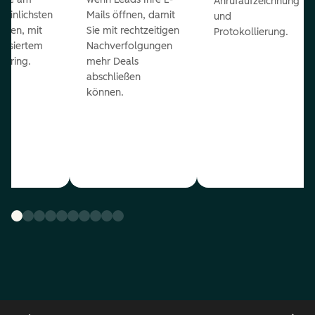
Anrufaufzeichnung
heinlichsten
Mails öffnen, damit
und
eßen, mit
Sie mit rechtzeitigen
Protokollierung.
tisiertem
Nachverfolgungen
coring.
mehr Deals
abschließen
können.