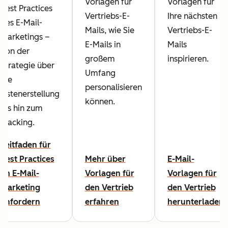
Vorlagen für
Vorlagen für
Best Practices
Vertriebs-E-
Ihre nächsten
des E-Mail-
Mails, wie Sie
Vertriebs-E-
Marketings –
E-Mails in
Mails
von der
großem
inspirieren.
Strategie über
Umfang
die
personalisieren
Listenerstellung
können.
bis hin zum
Tracking.
Leitfaden für
Best Practices
Mehr über
E-Mail-
im E-Mail-
Vorlagen für
Vorlagen für
Marketing
den Vertrieb
den Vertrieb
anfordern
erfahren
herunterladen