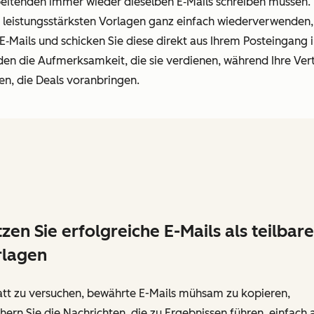
rbeitenden immer wieder dieselben E
‑
Mails schreiben müssen. 
e leistungsstärksten Vorlagen ganz einfach wiederverwenden
 E
‑
Mails und schicken Sie diese direkt aus Ihrem Posteingang 
den die Aufmerksamkeit, die sie verdienen, während Ihre Ver
en, die Deals voranbringen.
zen Sie erfolgreiche E-Mails als teilbare
rlagen
att zu versuchen, bewährte E-Mails mühsam zu kopieren,
hern Sie die Nachrichten, die zu Ergebnissen führen, einfach a