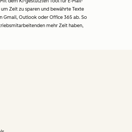
Mit dem KI-gestützten Tool für E
‑
Mail-
, um Zeit zu sparen und bewährte Texte
in Gmail, Outlook oder Office 365 ab. So
triebsmitarbeitenden mehr Zeit haben,
ls