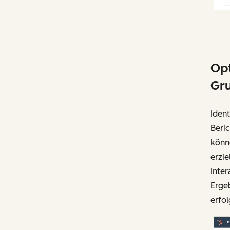
Opt
Gru
Ident
Beri
könn
erzie
Inter
Erge
erfol