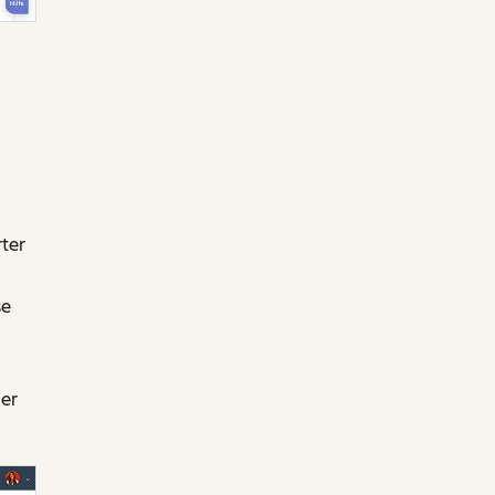
rter
se
er