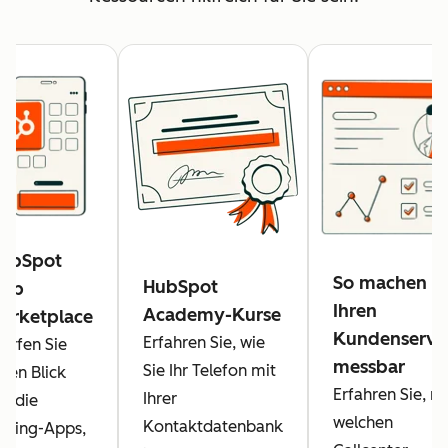
ubSpot
So machen Si
HubSpot
pp
Ihren
Academy-Kurse
arketplace
Kundenservi
Erfahren Sie, wie
erfen Sie
messbar
Sie Ihr Telefon mit
inen Blick
Erfahren Sie, mi
Ihrer
uf die
welchen
Kontaktdatenbank
alling-Apps,