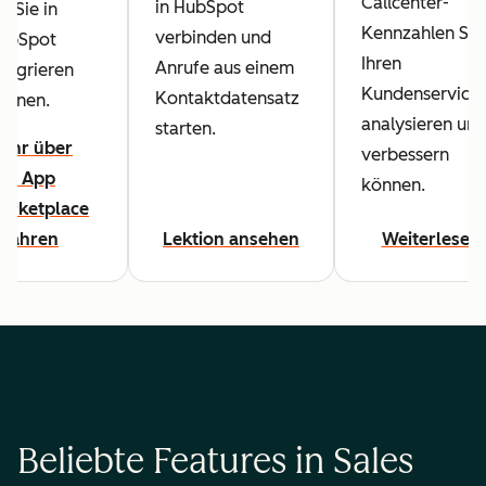
Callcenter-
in HubSpot
ie Sie in
Kennzahlen Sie
verbinden und
ubSpot
Ihren
Anrufe aus einem
ntegrieren
Kundenservice
Kontaktdatensatz
önnen.
analysieren un
starten.
ehr über
verbessern
en App
können.
arketplace
rfahren
Lektion ansehen
Weiterlesen
Beliebte Features in Sales