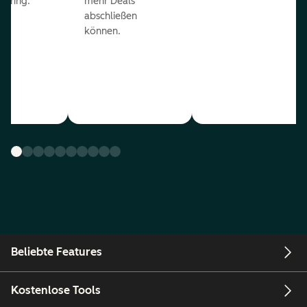
coring.
mehr Deals
abschließen
können.
Beliebte Features
Kostenlose Tools