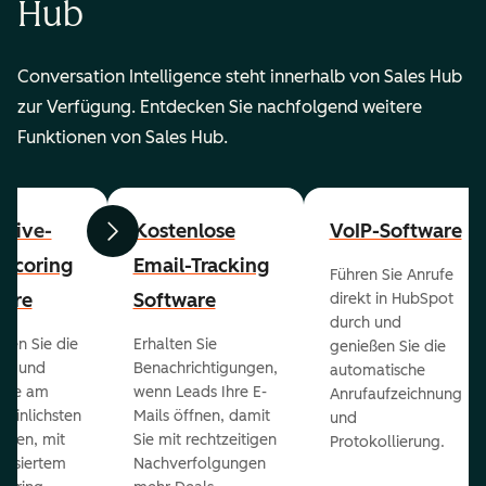
Hub
Conversation Intelligence steht innerhalb von Sales Hub
zur Verfügung. Entdecken Sie nachfolgend weitere
Funktionen von Sales Hub.
ctive-
Kostenlose
VoIP-Software
Zurück
Weiter
-Scoring
Email-Tracking
Führen Sie Anrufe
ware
Software
direkt in HubSpot
durch und
ieren Sie die
Erhalten Sie
genießen Sie die
ts und
Benachrichtigungen,
automatische
 die am
wenn Leads Ihre E-
Anrufaufzeichnung
heinlichsten
Mails öffnen, damit
und
eßen, mit
Sie mit rechtzeitigen
Protokollierung.
tisiertem
Nachverfolgungen