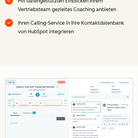
Mit datengestützten Einblicken Ihrem
Vertriebsteam gezieltes Coaching anbieten
Ihren Calling-Service in Ihre Kontaktdatenbank
von HubSpot integrieren
Z