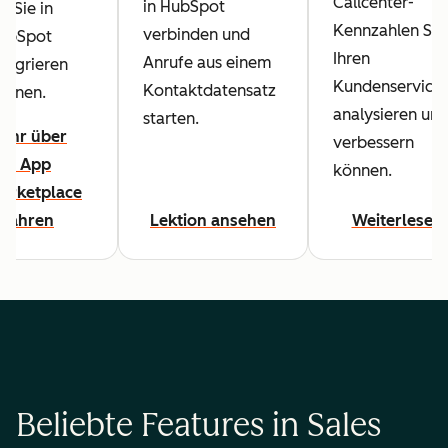
Callcenter-
in HubSpot
ie Sie in
Kennzahlen Sie
verbinden und
ubSpot
Ihren
Anrufe aus einem
ntegrieren
Kundenservice
Kontaktdatensatz
önnen.
analysieren un
starten.
ehr über
verbessern
en App
können.
arketplace
rfahren
Lektion ansehen
Weiterlesen
Beliebte Features in Sales