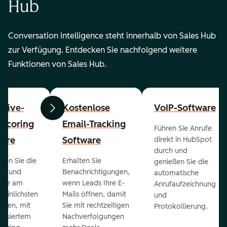
Hub
Conversation Intelligence steht innerhalb von Sales Hub
zur Verfügung. Entdecken Sie nachfolgend weitere
Funktionen von Sales Hub.
ctive-
Kostenlose
VoIP-Software
Zurück
Weiter
-Scoring
Email-Tracking
Führen Sie Anrufe
ware
Software
direkt in HubSpot
durch und
ieren Sie die
Erhalten Sie
genießen Sie die
ts und
Benachrichtigungen,
automatische
 die am
wenn Leads Ihre E-
Anrufaufzeichnung
heinlichsten
Mails öffnen, damit
und
eßen, mit
Sie mit rechtzeitigen
Protokollierung.
tisiertem
Nachverfolgungen