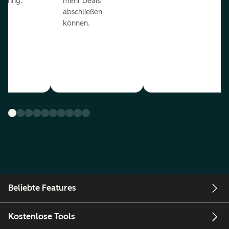
coring.
mehr Deals
abschließen
können.
Beliebte Features
Kostenlose Tools