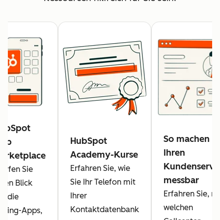
ubSpot
So machen Si
HubSpot
pp
Ihren
Academy-Kurse
arketplace
Kundenservi
Erfahren Sie, wie
erfen Sie
messbar
Sie Ihr Telefon mit
inen Blick
Erfahren Sie, mi
Ihrer
uf die
welchen
Kontaktdatenbank
alling-Apps,