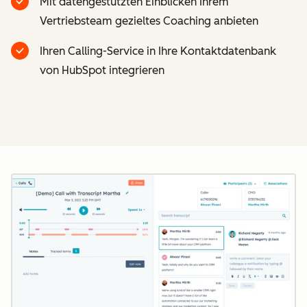
Mit datengestützten Einblicken Ihrem
Vertriebsteam gezieltes Coaching anbieten
Ihren Calling-Service in Ihre Kontaktdatenbank
von HubSpot integrieren
Z