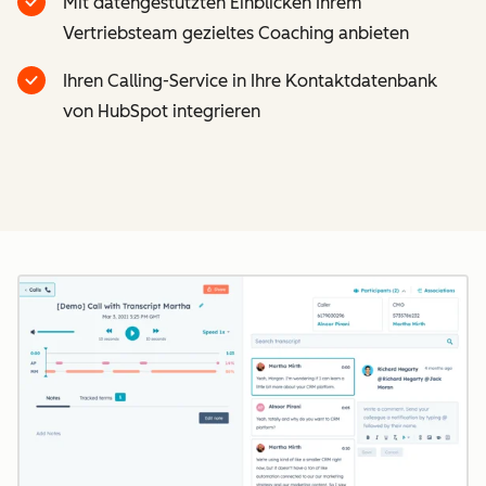
Mit datengestützten Einblicken Ihrem
Vertriebsteam gezieltes Coaching anbieten
Ihren Calling-Service in Ihre Kontaktdatenbank
von HubSpot integrieren
Z