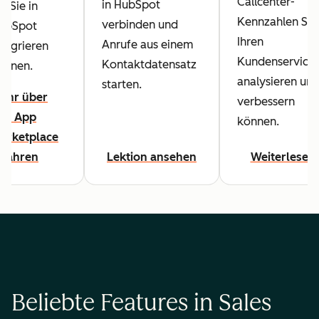
Callcenter-
in HubSpot
ie Sie in
Kennzahlen Sie
verbinden und
ubSpot
Ihren
Anrufe aus einem
ntegrieren
Kundenservice
Kontaktdatensatz
önnen.
analysieren un
starten.
ehr über
verbessern
en App
können.
arketplace
rfahren
Lektion ansehen
Weiterlesen
Beliebte Features in Sales