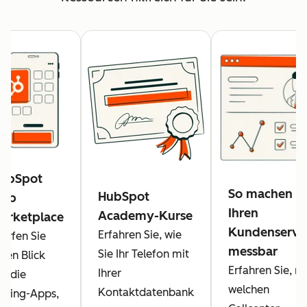
ubSpot
So machen Si
HubSpot
pp
Ihren
Academy-Kurse
arketplace
Kundenservi
Erfahren Sie, wie
erfen Sie
messbar
Sie Ihr Telefon mit
inen Blick
Erfahren Sie, mi
Ihrer
uf die
welchen
Kontaktdatenbank
alling-Apps,