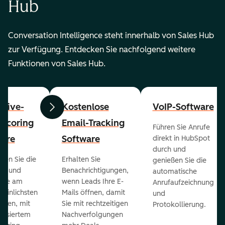
Hub
Conversation Intelligence steht innerhalb von Sales Hub
zur Verfügung. Entdecken Sie nachfolgend weitere
Funktionen von Sales Hub.
ctive-
Kostenlose
VoIP-Software
Zurück
Weiter
-Scoring
Email-Tracking
Führen Sie Anrufe
ware
Software
direkt in HubSpot
durch und
ieren Sie die
Erhalten Sie
genießen Sie die
ts und
Benachrichtigungen,
automatische
 die am
wenn Leads Ihre E-
Anrufaufzeichnung
heinlichsten
Mails öffnen, damit
und
eßen, mit
Sie mit rechtzeitigen
Protokollierung.
tisiertem
Nachverfolgungen