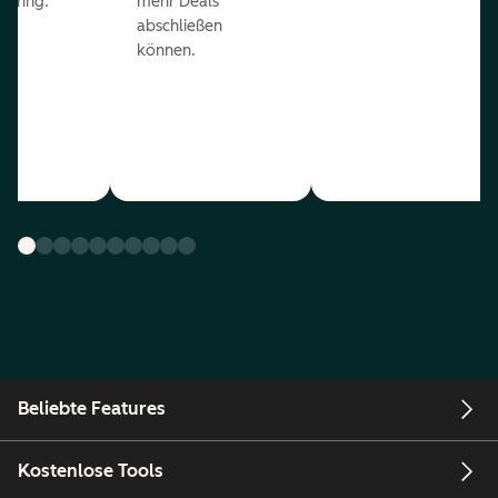
coring.
mehr Deals
abschließen
können.
Beliebte Features
Kostenlose Tools