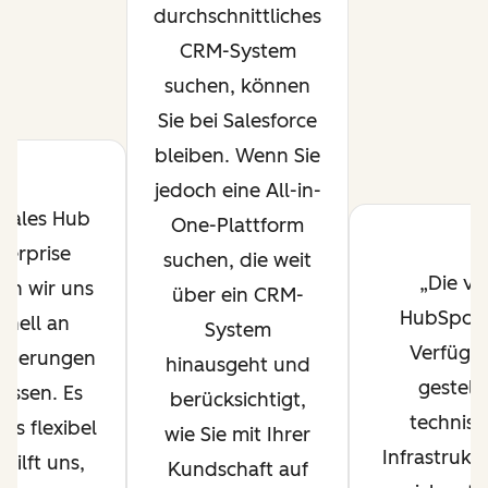
durchschnittliches
CRM-System
suchen, können
Sie bei Salesforce
bleiben. Wenn Sie
jedoch eine All-in-
 Sales Hub
One-Plattform
terprise
suchen, die weit
Die vo
en wir uns
über ein CRM-
HubSpot 
hnell an
System
Verfügu
nderungen
hinausgeht und
gestell
assen. Es
berücksichtigt,
technisc
uns flexibel
wie Sie mit Ihrer
Infrastrukt
hilft uns,
Kundschaft auf