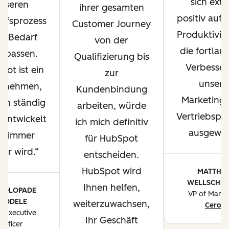
sich ext
nseren
ihrer gesamten
positiv auf 
ufsprozess
Customer Journey
Produktivit
h Bedarf
von der
die fortlau
upassen.
Qualifizierung bis
Verbesse
ot ist ein
zur
unsere
ernehmen,
Kundenbindung
Marketing
ich ständig
arbeiten, würde
Vertriebspr
rentwickelt
ich mich definitiv
ausgewirk
d immer
für HubSpot
ser wird.
entscheiden.
HubSpot wird
MATTHE
WELLSCHLA
Ihnen helfen,
I OLOPADE
VP of Marke
YODELE
weiterzuwachsen,
Ceros
f Executive
Ihr Geschäft
Officer