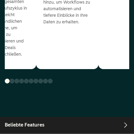
en gesamten
hinzu, um Workflows zu
kaufszyklus in
automatisieren und
er leicht
tiefere Einblicke in Ihre
ständlichen
Daten zu erhalten.
eline, um
ds zu
orisieren und
r Deals
uschließen.
Beliebte Features