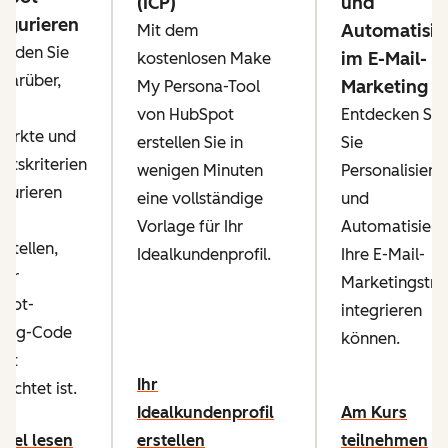
(ICP)
und
igurieren
Automatisie
Mit dem
finden Sie
im E-Mail-
kostenlosen Make
 darüber,
Marketing
My Persona-Tool
ie
von HubSpot
Entdecken Sie,
märkte und
erstellen Sie in
Sie
htskriterien
wenigen Minuten
Personalisieru
igurieren
eine vollständige
und
Vorlage für Ihr
Automatisieru
rstellen,
Idealkundenprofil.
Ihre E-Mail-
Ihr
Marketingstra
pot-
integrieren
king-Code
können.
ekt
Ihr
richtet ist.
Idealkundenprofil
Am Kurs
ikel lesen
erstellen
teilnehmen