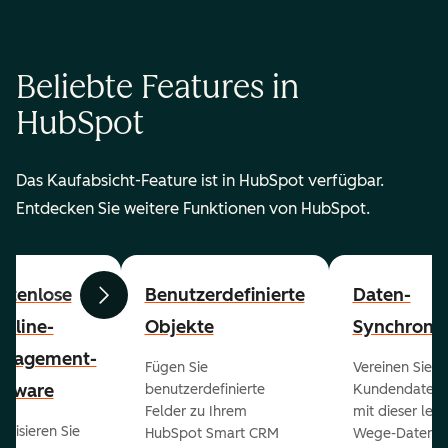
Beliebte Features in
HubSpot
Das Kaufabsicht-Feature ist in HubSpot verfügbar.
Entdecken Sie weitere Funktionen von HubSpot.
stenlose
Benutzerdefinierte
Daten-
Zurück
Weiter
peline-
Objekte
Synchronis
nagement-
Fügen Sie
Vereinen Sie al
ftware
benutzerdefinierte
Kundendaten a
Felder zu Ihrem
mit dieser lei
ualisieren Sie
HubSpot Smart CRM
Wege-Daten-Sy