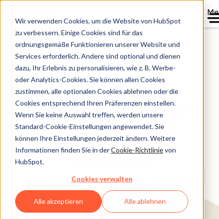
Me
Wir verwenden Cookies, um die Website von HubSpot
zu verbessern. Einige Cookies sind für das
Verzeichnis
ordnungsgemäße Funktionieren unserer Website und
Services erforderlich. Andere sind optional und dienen
dazu, Ihr Erlebnis zu personalisieren, wie z. B. Werbe-
oder Analytics-Cookies. Sie können allen Cookies
Automatisiertes
zustimmen, alle optionalen Cookies ablehnen oder die
Cookies entsprechend Ihren Präferenzen einstellen.
Ticketmanagement dank
Wenn Sie keine Auswahl treffen, werden unsere
benutzerdefinierter
Standard-Cookie-Einstellungen angewendet. Sie
können Ihre Einstellungen jederzeit ändern. Weitere
Integration
Informationen finden Sie in der
Cookie-Richtlinie
von
HubSpot.
Software und Technologie
Mittelständische Unternehmen (25–200 Mitarbeitende)
Cookies verwalten
Alle akzeptieren
Alle ablehnen