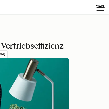
Menü
Vertriebseffizienz
de)