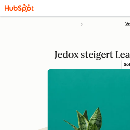
Ve
Jedox steigert Le
So